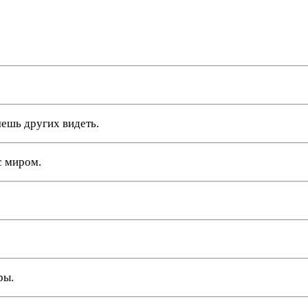
ляешь других видеть.
с миром.
ры.