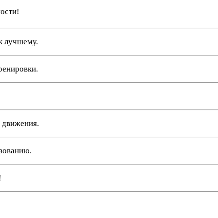
ости!
к лучшему.
тренировки.
ь движения.
вованию.
!