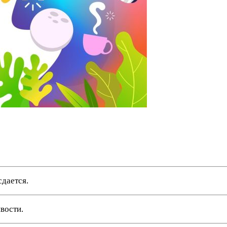
сдается.
вости.