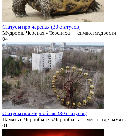
Статусы про черепах (30 статусов)
Мудрость Черепах «Черепаха — символ мудрости
0
4
Статусы про Чернобыль (30 статусов)
Память о Чернобыле ️ «Чернобыль — место, где память
0
1