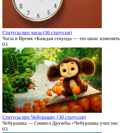
Статусы про часы (30 статусов)
Часы и Время «Каждая секунда — это шанс изменить
0
3
Статусы про Чебурашку (30 статусов)
Чебурашка — Символ Дружбы «Чебурашка учит нас
0
3