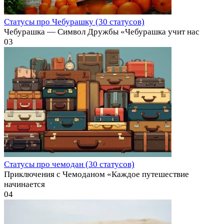
Статусы про Чебурашку (30 статусов)
Чебурашка — Символ Дружбы «Чебурашка учит нас
0
3
Статусы про чемодан (30 статусов)
Приключения с Чемоданом «Каждое путешествие
начинается
0
4