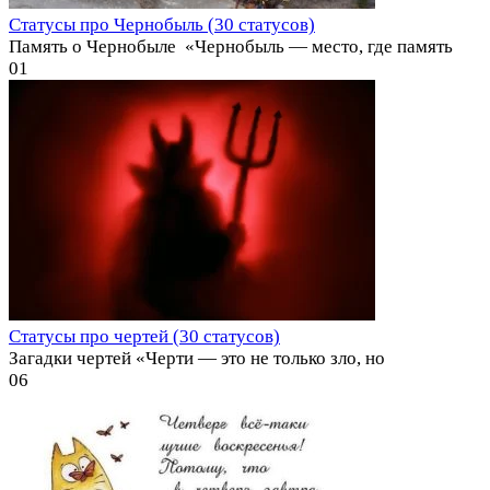
Статусы про Чернобыль (30 статусов)
Память о Чернобыле ️ «Чернобыль — место, где память
0
1
Статусы про чертей (30 статусов)
Загадки чертей «Черти — это не только зло, но
0
6