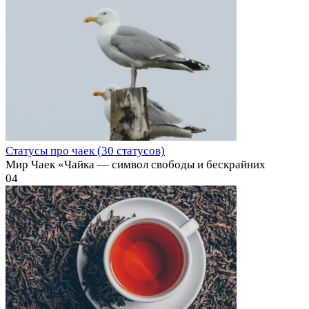
Статусы про чаек (30 статусов)
Мир Чаек «Чайка — символ свободы и бескрайних
0
4