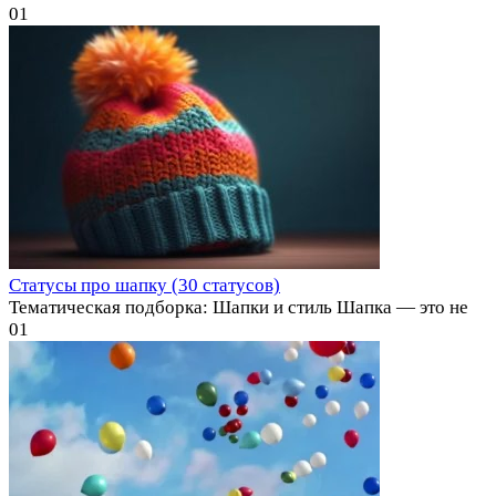
0
1
Статусы про шапку (30 статусов)
Тематическая подборка: Шапки и стиль Шапка — это не
0
1