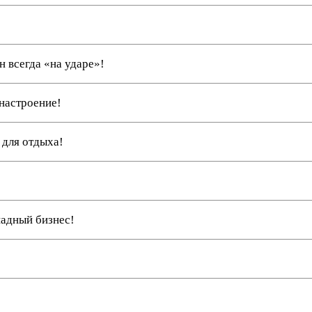
 всегда «на ударе»!
настроение!
 для отдыха!
надный бизнес!
!