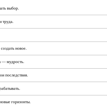
лать выбор.
 труда.
 создать новое.
да — мудрость.
ои последствия.
рабатывать.
новые горизонты.