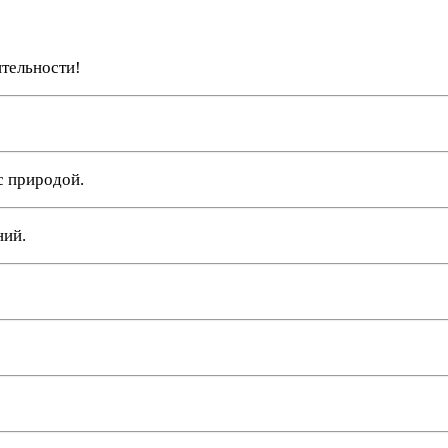
ительности!
с природой.
ний.