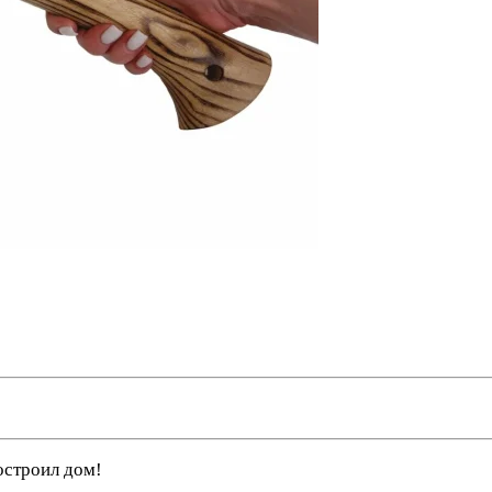
!
остроил дом!