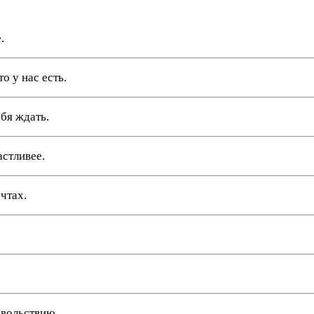
.
о у нас есть.
ебя ждать.
астливее.
чтах.
овольствию.