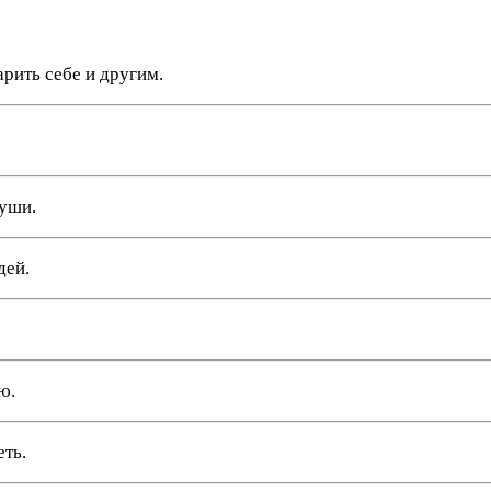
рить себе и другим.
души.
дей.
ю.
еть.