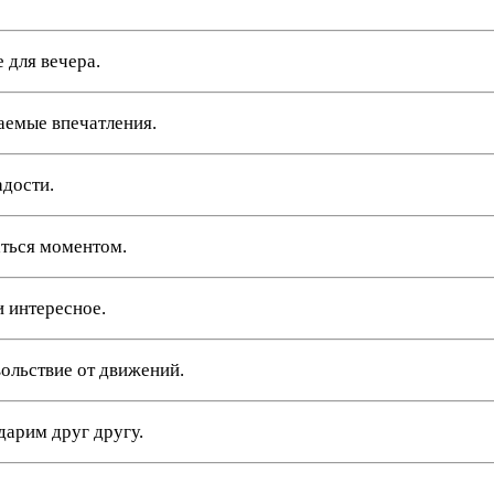
 для вечера.
аемые впечатления.
адости.
аться моментом.
и интересное.
ольствие от движений.
дарим друг другу.