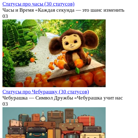
Статусы про часы (30 статусов)
Часы и Время «Каждая секунда — это шанс изменить
0
3
Статусы про Чебурашку (30 статусов)
Чебурашка — Символ Дружбы «Чебурашка учит нас
0
3