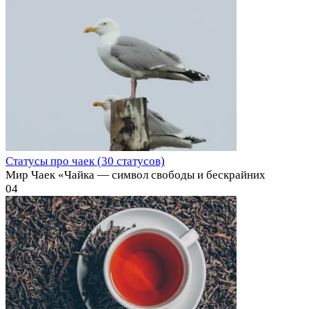
Статусы про чаек (30 статусов)
Мир Чаек «Чайка — символ свободы и бескрайних
0
4