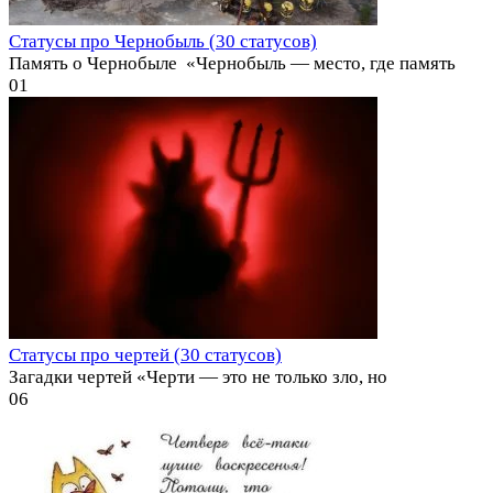
Статусы про Чернобыль (30 статусов)
Память о Чернобыле ️ «Чернобыль — место, где память
0
1
Статусы про чертей (30 статусов)
Загадки чертей «Черти — это не только зло, но
0
6