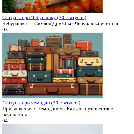
Статусы про Чебурашку (30 статусов)
Чебурашка — Символ Дружбы «Чебурашка учит нас
0
3
Статусы про чемодан (30 статусов)
Приключения с Чемоданом «Каждое путешествие
начинается
0
4