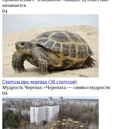
начинается
0
4
Статусы про черепах (30 статусов)
Мудрость Черепах «Черепаха — символ мудрости
0
4