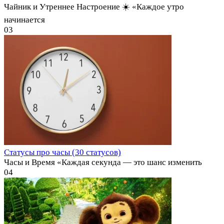
Чайник и Утреннее Настроение ☀️ «Каждое утро
начинается
0
3
Статусы про часы (30 статусов)
Часы и Время «Каждая секунда — это шанс изменить
0
4