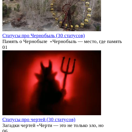
Статусы про Чернобыль (30 статусов)
Память о Чернобыле ️ «Чернобыль — место, где память
0
1
Статусы про чертей (30 статусов)
Загадки чертей «Черти — это не только зло, но
0
6