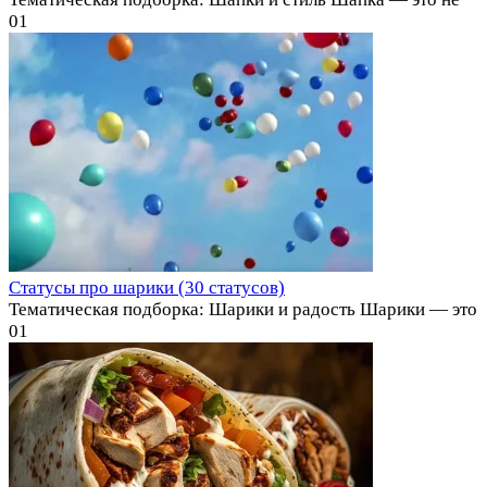
0
1
Статусы про шарики (30 статусов)
Тематическая подборка: Шарики и радость Шарики — это
0
1