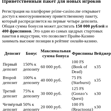
Приветственный пакет для новых игроков
Регистрация на платформе prime-casino.me открывает
доступ к многоуровневому приветственному пакету,
который распределяется на первые четыре депозита.
Общая сумма бонусов может достигать
150 000 рублей
и
400 фриспинов
. Это один из самых щедрых стартовых
пакетов в индустрии, что позволяет Прайм-Казино
занимать высокие позиции в рейтинг онлайн-казино.
Максимальная
Депозит
Бонус
Фриспины
Вейджер
сумма бонуса
100 FS
Первый
150% к
60 000 руб.
(Book of
x35
депозит
депозиту
Dead)
Второй
100% к
75 FS
40 000 руб.
x35
депозит
депозиту
(Starburst)
125 FS
Третий
75% к
30 000 руб.
(Gonzo’s
x30
депозит
депозиту
Quest)
Четвёртый
50% к
100 FS
20 000 руб.
x30
депозит
депозиту
(Reactoonz)