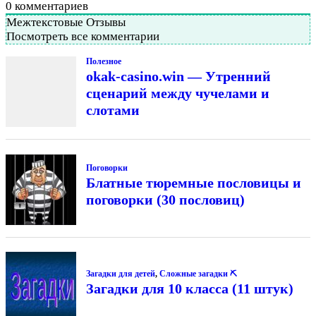
0
комментариев
Межтекстовые Отзывы
Посмотреть все комментарии
Полезное
okak-casino.win — Утренний
сценарий между чучелами и
слотами
Поговорки
Блатные тюремные пословицы и
поговорки (30 пословиц)
Загадки для детей
,
Сложные загадки ⛏
Загадки для 10 класса (11 штук)