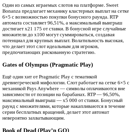
Один из самых играемых слотов на платформе. Sweet
Bonanza предлагает механику кластерных выплат на сетке
6×5 с возможностью покупки бонусного раунда. RTP
автомата составляет 96,51%, а максимальный выигрыш
достигает x21 175 от ставки. В бонусной игре случайные
множители до x100 могут суммироваться, создавая
потенциал для крупных выплат. Волатильность высокая,
что делает этот слот идеальным для игроков,
предпочитающих рискованную стратегию.
Gates of Olympus (Pragmatic Play)
Ещё один хит от Pragmatic Play с тематикой
древнегреческой мифологии. Слот работает на сетке 6×5 с
механикой Pays Anywhere — символы оплачиваются вне
зависимости от позиции на барабанах. RTP — 96,50%,
максимальный выигрыш — x5 000 от ставки. Бонусный
раунд с множителями, которые накапливаются в течение
серии бесплатных вращений, делает этот автомат
невероятно захватывающим.
Book of Dead (Play’n GO)