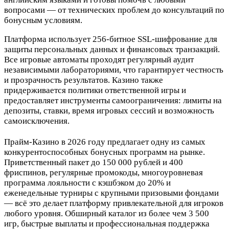
вопросами — от технических проблем до консультаций по
бонусным условиям.
Платформа использует 256-битное SSL-шифрование для
защиты персональных данных и финансовых транзакций.
Все игровые автоматы проходят регулярный аудит
независимыми лабораториями, что гарантирует честность
и прозрачность результатов. Казино также
придерживается политики ответственной игры и
предоставляет инструменты самоограничения: лимиты на
депозиты, ставки, время игровых сессий и возможность
самоисключения.
Прайм-Казино в 2026 году предлагает одну из самых
конкурентоспособных бонусных программ на рынке.
Приветственный пакет до 150 000 рублей и 400
фриспинов, регулярные промокоды, многоуровневая
программа лояльности с кэшбэком до 20% и
еженедельные турниры с крупными призовыми фондами
— всё это делает платформу привлекательной для игроков
любого уровня. Обширный каталог из более чем 3 500
игр, быстрые выплаты и профессиональная поддержка