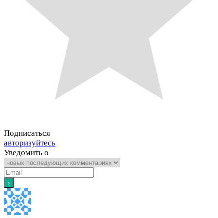
Подписаться
авторизуйтесь
Уведомить о