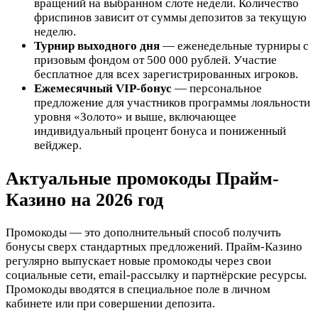
вращений на выбранном слоте недели. Количество
фриспинов зависит от суммы депозитов за текущую
неделю.
Турнир выходного дня
— еженедельные турниры с
призовым фондом от 500 000 рублей. Участие
бесплатное для всех зарегистрированных игроков.
Ежемесячный VIP-бонус
— персональное
предложение для участников программы лояльности
уровня «Золото» и выше, включающее
индивидуальный процент бонуса и пониженный
вейджер.
Актуальные промокоды Прайм-
Казино на 2026 год
Промокоды — это дополнительный способ получить
бонусы сверх стандартных предложений. Прайм-Казино
регулярно выпускает новые промокоды через свои
социальные сети, email-рассылку и партнёрские ресурсы.
Промокоды вводятся в специальное поле в личном
кабинете или при совершении депозита.