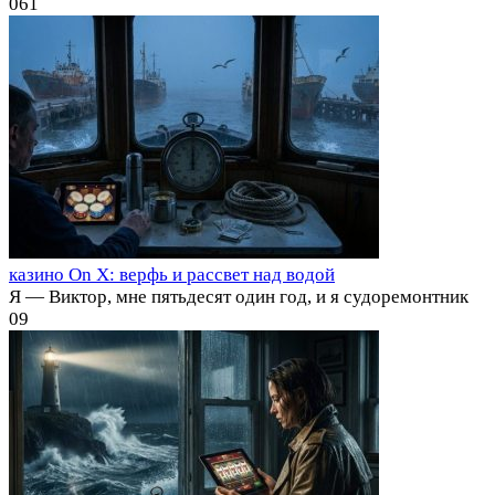
0
61
казино On X: верфь и рассвет над водой
Я — Виктор, мне пятьдесят один год, и я судоремонтник
0
9