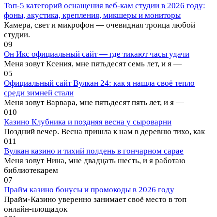
Топ-5 категорий оснащения веб-кам студии в 2026 году:
фоны, акустика, крепления, микшеры и мониторы
Камера, свет и микрофон — очевидная троица любой
студии.
0
9
Он Икс официальный сайт — где тикают часы удачи
Меня зовут Ксения, мне пятьдесят семь лет, и я —
0
5
Официальный сайт Вулкан 24: как я нашла своё тепло
среди зимней стали
Меня зовут Варвара, мне пятьдесят пять лет, и я —
0
10
Казино Клубника и поздняя весна у сыроварни
Поздний вечер. Весна пришла к нам в деревню тихо, как
0
11
Вулкан казино и тихий полдень в гончарном сарае
Меня зовут Нина, мне двадцать шесть, и я работаю
библиотекарем
0
7
Прайм казино бонусы и промокоды в 2026 году
Прайм-Казино уверенно занимает своё место в топ
онлайн-площадок