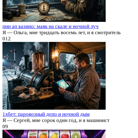
пин ап казино: маяк на скале и ночной луч
Я — Ольга, мне тридцать восемь лет, и я смотритель
0
12
1хбет: паровозный депо и ночной дым
Я — Сергей, мне сорок один год, и я машинист
0
9