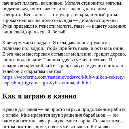
начинает плясать, как живое. Металл становится мягким,
податливым, но только если ты знаешь, как с ним
говорить. Весь день — это удары, искры, точный ритм.
Промахнёшься на долю секунды — деталь испорчена.
Руки привыкли к тяжести молота, глаза — к цвету каления:
вишнёвый, оранжевый, белый.
К вечеру жара спадает. Я складываю инструменты,
поливаю пол водой, чтобы прибить пыль, и остаюсь один.
В эти часы мастерская остывает медленно, трещит дерево,
шипит вода в чане. Тишина здесь густая, плотная. Я
завариваю крепкий чай из трав, сажусь у двери и достаю
телефон с открытым сайтом
https://webferma.com/rastenievodstvo/klub-vulkan-sekrety-
uspeshnoj-igry-na-igrovyh-avtomatah.html
.
Как я играю в казино
Вулкан для меня — не просто игра, а продолжение работы
с огнём. Мне нравится звук вращения барабанов — он
напоминает мне звук раздуваемого горна. Сначала тихо,
потом быстрее, ярче, и вот уже вспышка. Я ставлю