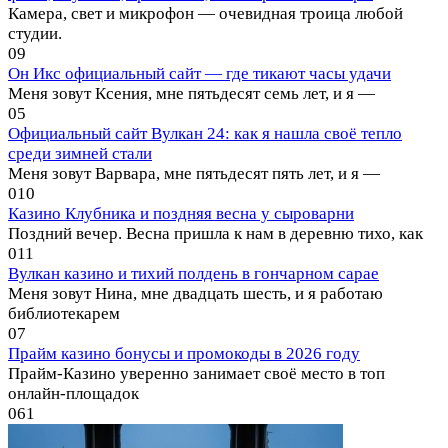
Камера, свет и микрофон — очевидная троица любой
студии.
0
9
Он Икс официальный сайт — где тикают часы удачи
Меня зовут Ксения, мне пятьдесят семь лет, и я —
0
5
Официальный сайт Вулкан 24: как я нашла своё тепло
среди зимней стали
Меня зовут Варвара, мне пятьдесят пять лет, и я —
0
10
Казино Клубника и поздняя весна у сыроварни
Поздний вечер. Весна пришла к нам в деревню тихо, как
0
11
Вулкан казино и тихий полдень в гончарном сарае
Меня зовут Нина, мне двадцать шесть, и я работаю
библиотекарем
0
7
Прайм казино бонусы и промокоды в 2026 году
Прайм-Казино уверенно занимает своё место в топ
онлайн-площадок
0
61