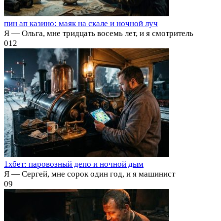
пин ап казино: маяк на скале и ночной луч
Я — Ольга, мне тридцать восемь лет, и я смотритель
0
12
1хбет: паровозный депо и ночной дым
Я — Сергей, мне сорок один год, и я машинист
0
9