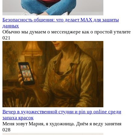
Безопасность общения: что делает MAX для защиты
данных
Обычно мы думаем о мессенджере как о простой утилите
0
21
Вечер в художественной студии и pin up online среди
запаха красок
Меня зовут Мария, я художница. Днём я веду занятия
0
28