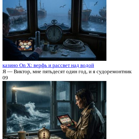
казино On X: верфь и рассвет над водой
Я — Виктор, мне пятьдесят один год, и я судоремонтник
0
9