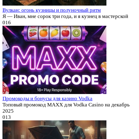
Вулкан: огонь кузницы и полуночный ритм
Я — Иван, мне сорок три года, и я кузнец в мастерской
0
16
Промокоды и бонусы для казино Vodka
Топовый промокод MAXX для Vodka Casino на декабрь
2025
0
13