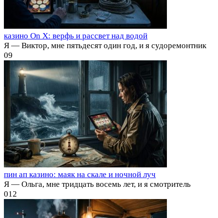
казино On X: верфь и рассвет над водой
Я — Виктор, мне пятьдесят один год, и я судоремонтник
0
9
пин ап казино: маяк на скале и ночной луч
Я — Ольга, мне тридцать восемь лет, и я смотритель
0
12