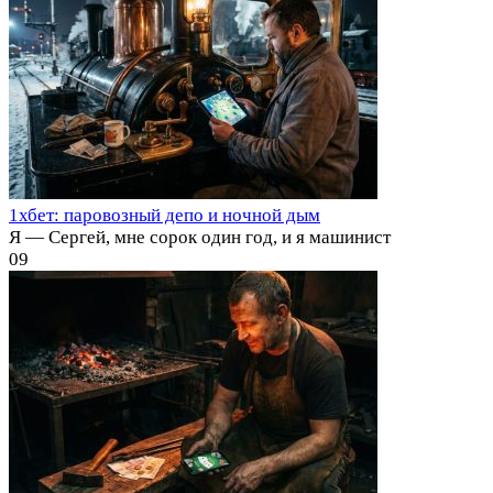
1хбет: паровозный депо и ночной дым
Я — Сергей, мне сорок один год, и я машинист
0
9