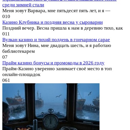
среди зимней стали
Меня зовут Варвара, мне пятьдесят пять лет, и я —
0
10
Казино Клубника и поздняя весна у сыроварни
Поздний вечер. Весна пришла к нам в деревню тихо, как
0
11
Вулкан казино и тихий полдень в гончарном сарае
Меня зовут Нина, мне двадцать шесть, и я работаю
библиотекарем
0
7
Прайм казино бонусы и промокоды в 2026 году
Прайм-Казино уверенно занимает своё место в топ
онлайн-площадок
0
61