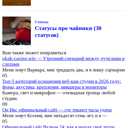
Статусы
Статусы про чайники (30
статусов)
Вам также может понравиться
okak-casino.win — Утренний сценарий между чучелами и
слотами
Меня зовут Варвара, мне тридцать два, и я пишу сценарии
0
5
Топ-5 категорий оснащения веб-кам студии в 2026 году:
фоны, акустика, крепления, микшеры и мониторы
Камера, свет и микрофон — очевидная троица любой
студии.
0
9
Он Икс официальный сайт — где тикают часы удачи
Меня зовут Ксения, мне пятьдесят семь лет, и я —
0
5
Официальный сайт Вулкан 24: как я нашла своё тепло