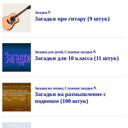
Загадки ⁉
Загадки про гитару (9 штук)
Загадки для детей
,
Сложные загадки ⛏
Загадки для 10 класса (11 штук)
Загадки на логику
,
Сложные загадки ⛏
Загадки на размышление с
подвохом (100 штук)