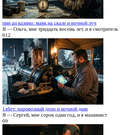
пин ап казино: маяк на скале и ночной луч
Я — Ольга, мне тридцать восемь лет, и я смотритель
0
12
1хбет: паровозный депо и ночной дым
Я — Сергей, мне сорок один год, и я машинист
0
9