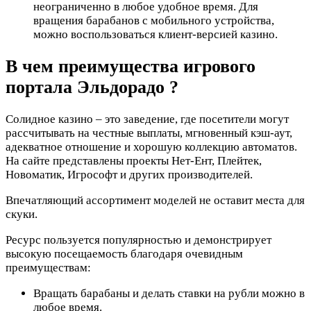
неограниченно в любое удобное время. Для
вращения барабанов с мобильного устройства,
можно воспользоваться клиент-версией казино.
В чем преимущества игрового
портала Эльдорадо ?
Солидное казино – это заведение, где посетители могут
рассчитывать на честные выплаты, мгновенный кэш-аут,
адекватное отношение и хорошую коллекцию автоматов.
На сайте представлены проекты Нет-Ент, Плейтек,
Новоматик, Игрософт и других производителей.
Впечатляющий ассортимент моделей не оставит места для
скуки.
Ресурс пользуется популярностью и демонстрирует
высокую посещаемость благодаря очевидным
преимуществам:
Вращать барабаны и делать ставки на рубли можно в
любое время.