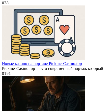
0
28
Новые казино на портале Pickme-Casino.top
Pickme-Casino.top — это современный портал, который
0
191