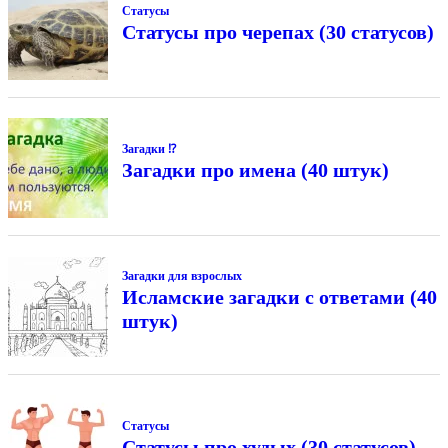
Статусы
Статусы про черепах (30 статусов)
Загадки ⁉
Загадки про имена (40 штук)
Загадки для взрослых
Исламские загадки с ответами (40
штук)
Статусы
Статусы про худых (30 статусов)