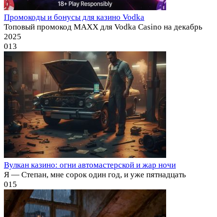
Промокоды и бонусы для казино Vodka
Топовый промокод MAXX для Vodka Casino на декабрь
2025
0
13
Вулкан казино: огни автомастерской и жар ночи
Я — Степан, мне сорок один год, и уже пятнадцать
0
15