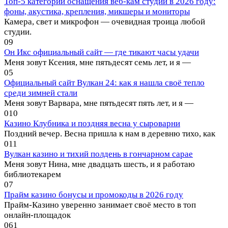
Топ-5 категорий оснащения веб-кам студии в 2026 году:
фоны, акустика, крепления, микшеры и мониторы
Камера, свет и микрофон — очевидная троица любой
студии.
0
9
Он Икс официальный сайт — где тикают часы удачи
Меня зовут Ксения, мне пятьдесят семь лет, и я —
0
5
Официальный сайт Вулкан 24: как я нашла своё тепло
среди зимней стали
Меня зовут Варвара, мне пятьдесят пять лет, и я —
0
10
Казино Клубника и поздняя весна у сыроварни
Поздний вечер. Весна пришла к нам в деревню тихо, как
0
11
Вулкан казино и тихий полдень в гончарном сарае
Меня зовут Нина, мне двадцать шесть, и я работаю
библиотекарем
0
7
Прайм казино бонусы и промокоды в 2026 году
Прайм-Казино уверенно занимает своё место в топ
онлайн-площадок
0
61