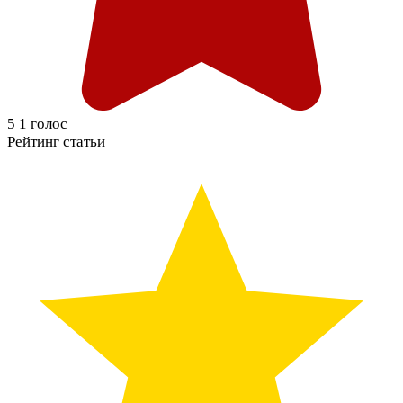
5
1
голос
Рейтинг статьи