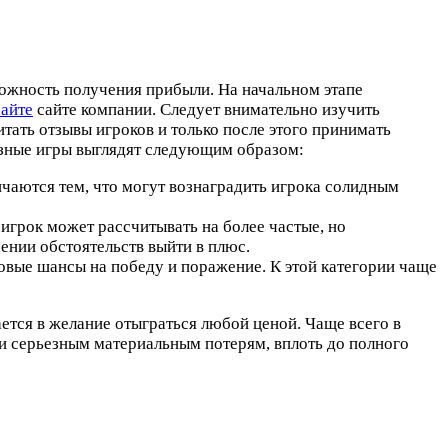
ожность получения прибыли. На начальном этапе
айте
сайте компании. Следует внимательно изучить
тать отзывы игроков и только после этого принимать
азные игры выглядят следующим образом:
чаются тем, что могут вознаградить игрока солидным
игрок может рассчитывать на более частые, но
ении обстоятельств выйти в плюс.
ковые шансы на победу и поражение. К этой категории чаще
ется в желание отыграться любой ценой. Чаще всего в
ти серьезным материальным потерям, вплоть до полного