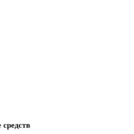
 средств