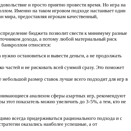
довольствие и просто приятно провести время. Но игра на
оллом. Именно на таком игровом подходе настаивает один
ан мира, предоставляя игрокам качественный,
распределение бюджета позволит свести к минимуму разные
сточником дохода, а потому любой материальный риск
 банкроллом относятся:
 нужно остановиться и вывести деньги, а не продолжать
о частей и не рисковать всей суммой сразу. Это поможет
 небольшой размер ставок лучше всего подходит для игр в
 занимающиеся анализом сферы азартных игр, рекомендуют
 этот показатель можно увеличить до 3-5%, а тем, кто не
димо всегда придерживаться рационального подхода и с
тратегии оказались наиболее успешные, а от