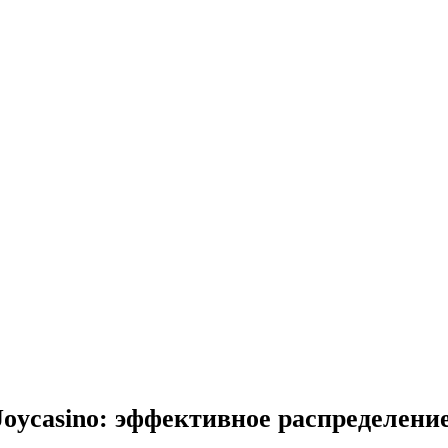
oycasino: эффективное распределение