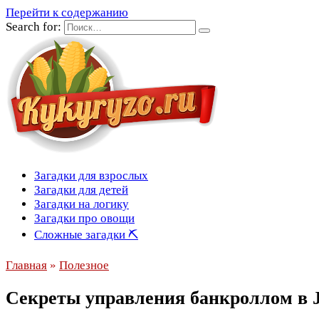
Перейти к содержанию
Search for:
Загадки для взрослых
Загадки для детей
Загадки на логику
Загадки про овощи
Сложные загадки ⛏
Главная
»
Полезное
Секреты управления банкроллом в J