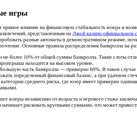
ые игры
т прямое влияние на финансовую стабильность юзера и возм
развлечений, представленным на
Джой казино официальном с
опробовать разные автоматы в демонстративном режиме, почи
почтение. Основные правила распределения банкролла на р
 не более 10% от общей суммы банкролла. Такие слоты отли
 проигрыша находится на высоком уровне.
 большую часть банкролла — примерно 60%. В таком случае 
ржать определенный финансовый баланс, а при удачном стеч
 категории среднего риска, где юзер имеет примерно одина
тавками.
ют юзеры независимо от возраста и игрового стажа заключа
он начинает рисковать крупными суммами, что может привес