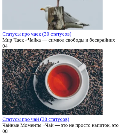
Статусы про чаек (30 статусов)
Мир Чаек «Чайка — символ свободы и бескрайних
0
4
Статусы про чай (30 статусов)
Чайные Моменты «Чай — это не просто напиток, это
0
8