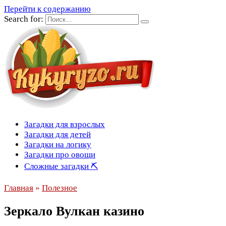
Перейти к содержанию
Search for:
Загадки для взрослых
Загадки для детей
Загадки на логику
Загадки про овощи
Сложные загадки ⛏
Главная
»
Полезное
Зеркало Вулкан казино