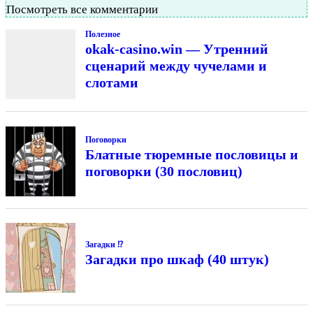
Посмотреть все комментарии
Полезное
okak-casino.win — Утренний
сценарий между чучелами и
слотами
Поговорки
Блатные тюремные пословицы и
поговорки (30 пословиц)
Загадки ⁉
Загадки про шкаф (40 штук)