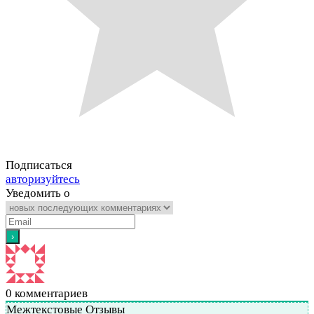
Подписаться
авторизуйтесь
Уведомить о
0
комментариев
Межтекстовые Отзывы