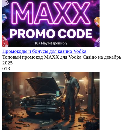
Промокоды и бонусы для казино Vodka
Топовый промокод MAXX для Vodka Casino на декабрь
2025
0
13