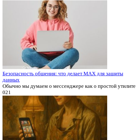
Безопасность общения: что делает MAX для защиты
данных
Обычно мы думаем о мессенджере как о простой утилите
0
21