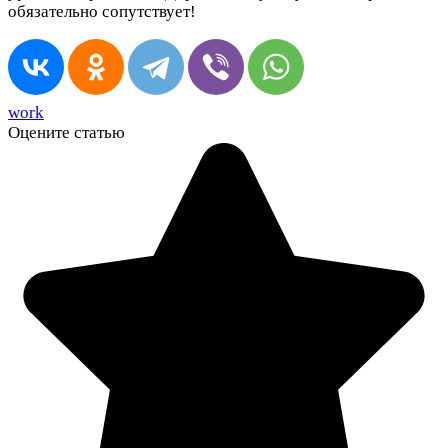
обязательно сопутствует!
work
Оцените статью