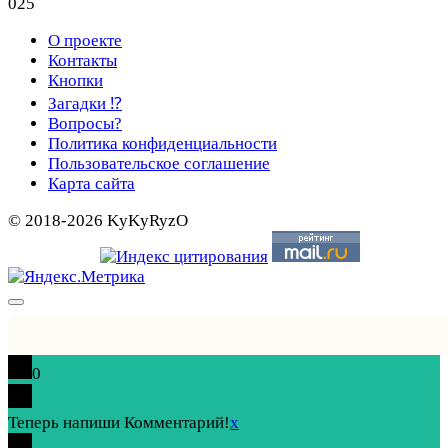
0
25
О проекте
Контакты
Кнопки
Загадки ⁉
Вопросы?
Политика конфиденциальности
Пользовательское соглашение
Карта сайта
© 2018-2026 KyKyRyzO
0
Теперь напиши Комментарий!
x