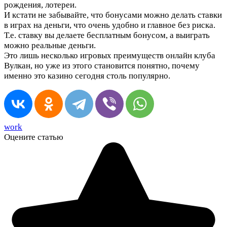
рождения, лотереи.
И кстати не забывайте, что бонусами можно делать ставки
в играх на деньги, что очень удобно и главное без риска.
Т.е. ставку вы делаете бесплатным бонусом, а выиграть
можно реальные деньги.
Это лишь несколько игровых преимуществ онлайн клуба
Вулкан, но уже из этого становится понятно, почему
именно это казино сегодня столь популярно.
work
Оцените статью