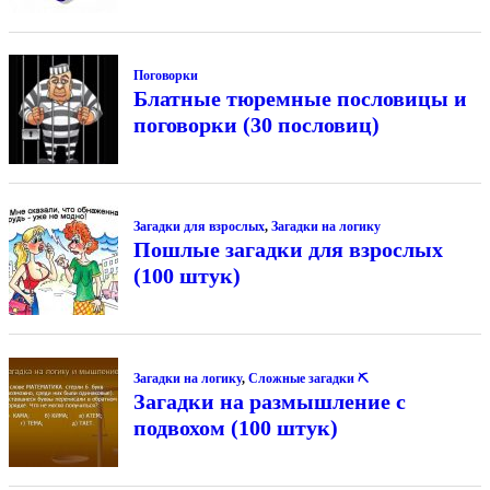
Поговорки
Блатные тюремные пословицы и
поговорки (30 пословиц)
Загадки для взрослых
,
Загадки на логику
Пошлые загадки для взрослых
(100 штук)
Загадки на логику
,
Сложные загадки ⛏
Загадки на размышление с
подвохом (100 штук)