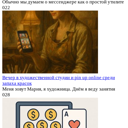
Обычно мы думаем о мессенджере как о простой утилите
0
22
Вечер в художественной студии и pin up online среди
запаха красок
Меня зовут Мария, я художница. Днём я веду занятия
0
28