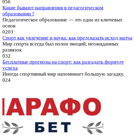
0
56
Какие бывают направления в педагогическом
образовании ?
Педагогическое образование ― это одна из ключевых
основ
0
203
Спорт как увлечение и наука: как предсказать исход матча
Мир спорта всегда был полон эмоций, неожиданных
развязок
0
32
Бесплатные прогнозы на спорт: как разгадать формулу
успеха
Иногда спортивный мир напоминает большую загадку.
0
24