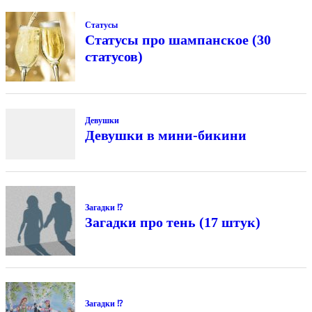
Статусы
Статусы про шампанское (30
статусов)
Девушки
Девушки в мини-бикини
Загадки ⁉
Загадки про тень (17 штук)
Загадки ⁉