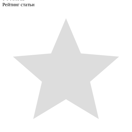
Рейтинг статьи