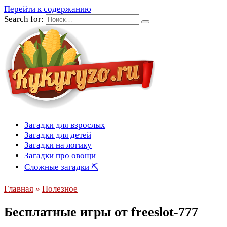
Перейти к содержанию
Search for:
Загадки для взрослых
Загадки для детей
Загадки на логику
Загадки про овощи
Сложные загадки ⛏
Главная
»
Полезное
Бесплатные игры от freeslot-777