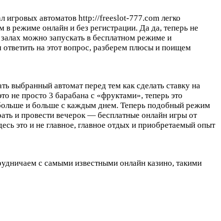
игровых автоматов http://freeslot-777.com легко
в режиме онлайн и без регистрации. Да да, теперь не
 залах можно запускать в бесплатном режиме и
м ответить на этот вопрос, разберем плюсы и поищем
ать выбранный автомат перед тем как сделать ставку на
то не просто 3 барабана с «фруктами», теперь это
 больше и больше с каждым днем. Теперь подобный режим
рать и провести вечерок — бесплатные онлайн игры от
десь это и не главное, главное отдых и приобретаемый опыт
рудничаем с самыми известными онлайн казино, такими