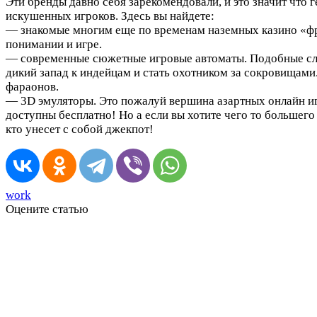
Эти бренды давно себя зарекомендовали, и это значит что 
искушенных игроков. Здесь вы найдете:
— знакомые многим еще по временам наземных казино «фру
понимании и игре.
— современные сюжетные игровые автоматы. Подобные слот
дикий запад к индейцам и стать охотником за сокровищами
фараонов.
— 3D эмуляторы. Это пожалуй вершина азартных онлайн игр.
доступны бесплатно! Но а если вы хотите чего то большего
кто унесет с собой джекпот!
work
Оцените статью