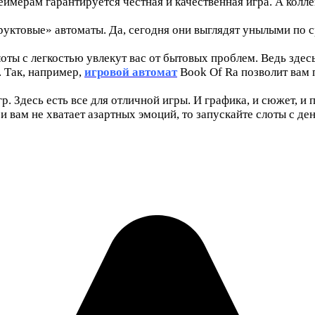
геймерам гарантируется честная и качественная игра. А кол
ктовые» автоматы. Да, сегодня они выглядят унылыми по с
ы с легкостью увлекут вас от бытовых проблем. Ведь здесь
. Так, например,
игровой автомат
Book Of Ra позволит вам 
 Здесь есть все для отличной игры. И графика, и сюжет, и 
 и вам не хватает азартных эмоций, то запускайте слоты с 