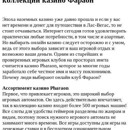
коллекции казино Фараон
Эпоха наземных казино уже давно прошла и если у вас
нет времени и денег для путешествия в Лас-Вегас, то не
стоит отчаиваться. Интернет сегодня готов удовлетворить
практически любые потребности, в том числе и азартные.
Но выбирать онлайн казино следует осторожно и с умом,
ведь от этого выбора зависит и ваш игровой отдых и
возможно ваши деньги. Одним из старейших и
проверенных игровых клубов на просторах инета
считается казино Pharaon, которое за многие годы
заработало себе честное имя и массу поклонников.
Почему люди выбирают онлайн клуб Фараон?
Ассортимент казино
Pharaon
Первое, что привлекает игроков, это широкий выбор
игровых автоматов. Он здесь действительно впечатляет,
так в коллекцию казино входит более 500 игровых машин!
Все слоты для удобства геймеров разделены по жанрам и
видам, поэтому поиск нужного игрового автомата не
занимают много времени. Все игры доступны для игры на
денежные ставки и в бесплатном ознакомительном