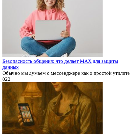
Безопасность общения: что делает MAX для защиты
данных
Обычно мы думаем о мессенджере как о простой утилите
0
22