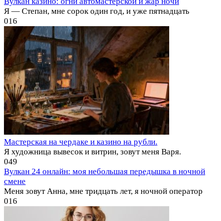
Вулкан казино: огни автомастерской и жар ночи
Я — Степан, мне сорок один год, и уже пятнадцать
0
16
Мастерская на чердаке и казино на рубли.
Я художница вывесок и витрин, зовут меня Варя.
0
49
Вулкан 24 онлайн: моя небольшая передышка в ночной
смене
Меня зовут Анна, мне тридцать лет, я ночной оператор
0
16