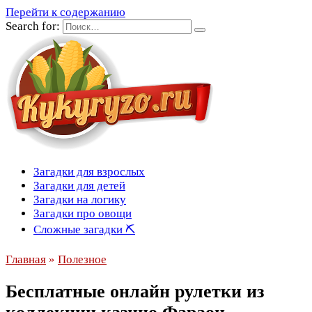
Перейти к содержанию
Search for:
Загадки для взрослых
Загадки для детей
Загадки на логику
Загадки про овощи
Сложные загадки ⛏
Главная
»
Полезное
Бесплатные онлайн рулетки из