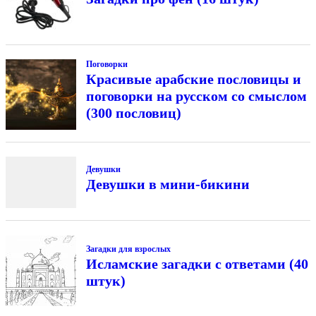
Поговорки
Красивые арабские пословицы и
поговорки на русском со смыслом
(300 пословиц)
Девушки
Девушки в мини-бикини
Загадки для взрослых
Исламские загадки с ответами (40
штук)