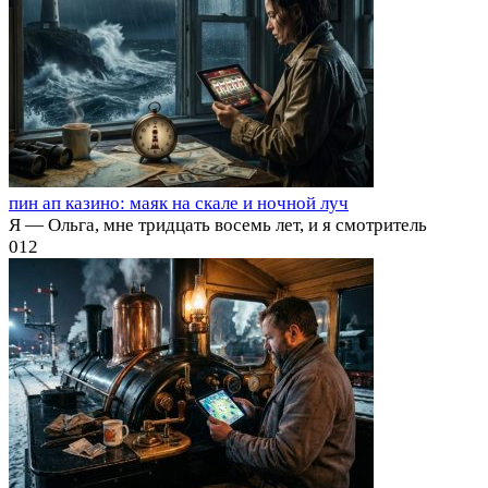
пин ап казино: маяк на скале и ночной луч
Я — Ольга, мне тридцать восемь лет, и я смотритель
0
12