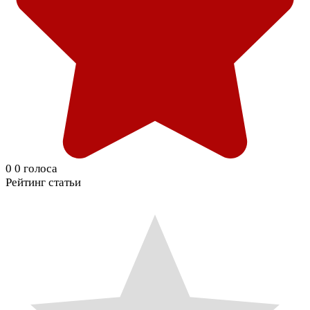
0
0
голоса
Рейтинг статьи