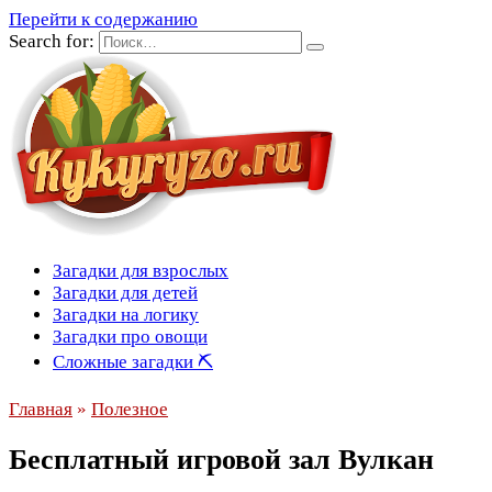
Перейти к содержанию
Search for:
Загадки для взрослых
Загадки для детей
Загадки на логику
Загадки про овощи
Сложные загадки ⛏
Главная
»
Полезное
Бесплатный игровой зал Вулкан