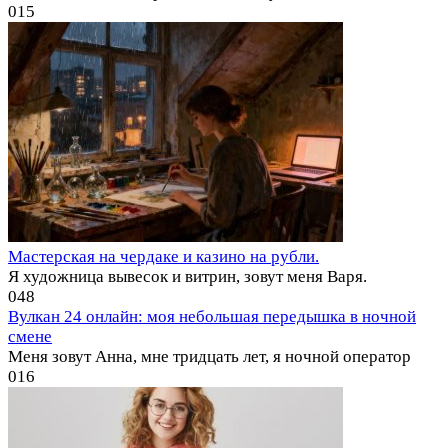
0
15
Мастерская на чердаке и казино на рубли.
Я художница вывесок и витрин, зовут меня Варя.
0
48
Вулкан 24 онлайн: моя небольшая передышка в ночной
смене
Меня зовут Анна, мне тридцать лет, я ночной оператор
0
16