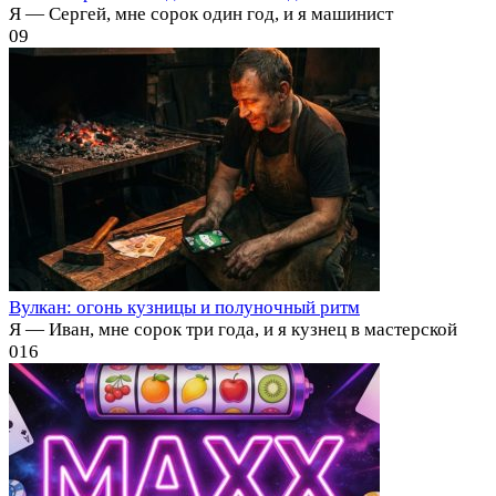
Я — Сергей, мне сорок один год, и я машинист
0
9
Вулкан: огонь кузницы и полуночный ритм
Я — Иван, мне сорок три года, и я кузнец в мастерской
0
16