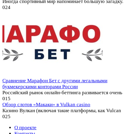
Иногда спортивный мир напоминает большую загадку.
0
24
Сравнение Марафон Бет с другими легальными
букмекерскими конторами России
Российский рынок онлайн-беттинга развивается очень
0
15
Обзор слотов «Макаки» в Vulkan casino
Казино Вулкан (включая такие платформы, как Vulcan
0
25
О проекте
Контакты