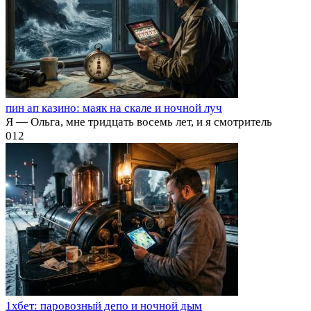
пин ап казино: маяк на скале и ночной луч
Я — Ольга, мне тридцать восемь лет, и я смотритель
0
12
1хбет: паровозный депо и ночной дым