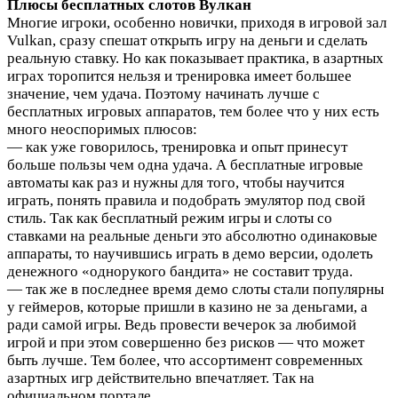
Плюсы бесплатных слотов Вулкан
Многие игроки, особенно новички, приходя в игровой зал
Vulkan, сразу спешат открыть игру на деньги и сделать
реальную ставку. Но как показывает практика, в азартных
играх торопится нельзя и тренировка имеет большее
значение, чем удача. Поэтому начинать лучше с
бесплатных игровых аппаратов, тем более что у них есть
много неоспоримых плюсов:
— как уже говорилось, тренировка и опыт принесут
больше пользы чем одна удача. А бесплатные игровые
автоматы как раз и нужны для того, чтобы научится
играть, понять правила и подобрать эмулятор под свой
стиль. Так как бесплатный режим игры и слоты со
ставками на реальные деньги это абсолютно одинаковые
аппараты, то научившись играть в демо версии, одолеть
денежного «однорукого бандита» не составит труда.
— так же в последнее время демо слоты стали популярны
у геймеров, которые пришли в казино не за деньгами, а
ради самой игры. Ведь провести вечерок за любимой
игрой и при этом совершенно без рисков — что может
быть лучше. Тем более, что ассортимент современных
азартных игр действительно впечатляет. Так на
официальном портале