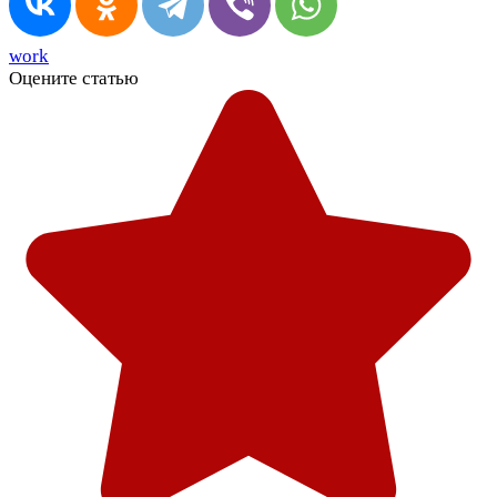
work
Оцените статью