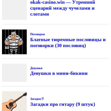
okak-casino.win — Утренний
сценарий между чучелами и
слотами
Поговорки
Блатные тюремные пословицы и
поговорки (30 пословиц)
Девушки
Девушки в мини-бикини
Загадки ⁉
Загадки про гитару (9 штук)