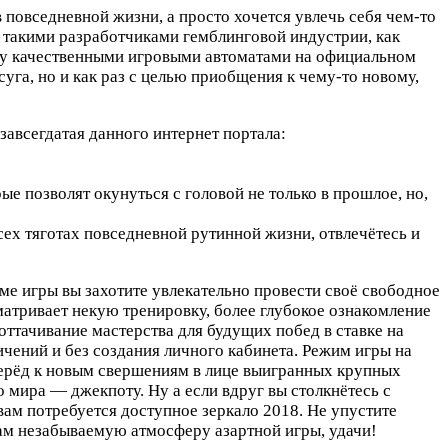
в повседневной жизни, а просто хочется увлечь себя чем-то
с такими разработчиками гемблинговой индустрии, как
нему качественными игровыми автоматами на официальном
уга, но и как раз с целью приобщения к чему-то новому,
 завсегдатая данного интернет портала:
 позволят окунуться с головой не только в прошлое, но,
ех тяготах повседневной рутинной жизни, отвлечётесь и
ме игры вы захотите увлекательно провести своё свободное
матривает некую тренировку, более глубокое ознакомление
оттачивание мастерства для будущих побед в ставке на
чений и без создания личного кабинета. Режим игры на
вперёд к новым свершениям в лице выигранных крупных
 мира — джекпоту. Ну а если вдруг вы столкнётесь с
вам потребуется доступное зеркало 2018. Не упустите
ам незабываемую атмосферу азартной игры, удачи!