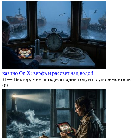
казино On X: верфь и рассвет над водой
Я — Виктор, мне пятьдесят один год, и я судоремонтник
0
9