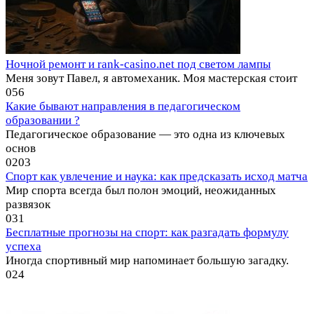
Ночной ремонт и rank-casino.net под светом лампы
Меня зовут Павел, я автомеханик. Моя мастерская стоит
0
56
Какие бывают направления в педагогическом
образовании ?
Педагогическое образование ― это одна из ключевых
основ
0
203
Спорт как увлечение и наука: как предсказать исход матча
Мир спорта всегда был полон эмоций, неожиданных
развязок
0
31
Бесплатные прогнозы на спорт: как разгадать формулу
успеха
Иногда спортивный мир напоминает большую загадку.
0
24