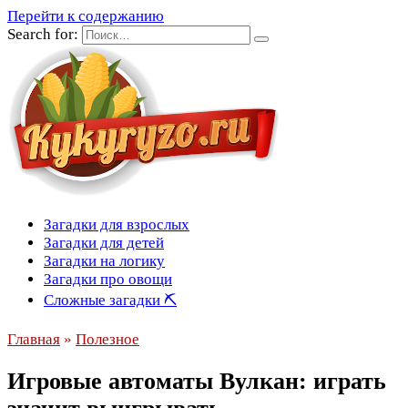
Перейти к содержанию
Search for:
Загадки для взрослых
Загадки для детей
Загадки на логику
Загадки про овощи
Сложные загадки ⛏
Главная
»
Полезное
Игровые автоматы Вулкан: играть