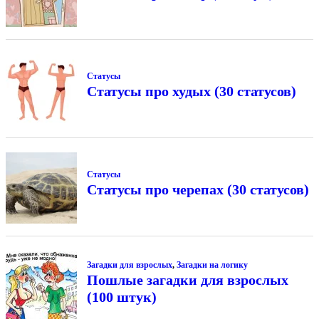
Статусы
Статусы про худых (30 статусов)
Статусы
Статусы про черепах (30 статусов)
Загадки для взрослых
,
Загадки на логику
Пошлые загадки для взрослых
(100 штук)