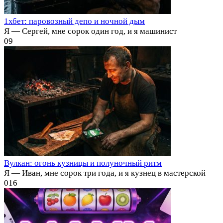
1хбет: паровозный депо и ночной дым
Я — Сергей, мне сорок один год, и я машинист
0
9
Вулкан: огонь кузницы и полуночный ритм
Я — Иван, мне сорок три года, и я кузнец в мастерской
0
16