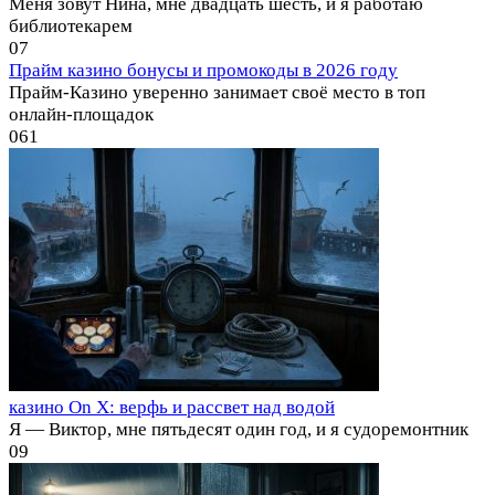
Меня зовут Нина, мне двадцать шесть, и я работаю
библиотекарем
0
7
Прайм казино бонусы и промокоды в 2026 году
Прайм-Казино уверенно занимает своё место в топ
онлайн-площадок
0
61
казино On X: верфь и рассвет над водой
Я — Виктор, мне пятьдесят один год, и я судоремонтник
0
9