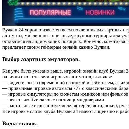
Вулкан 24 хорошо известен всем поклонникам азартных игр.
автоматы, миллионные призовые, крупные турниры для уча
оставаться на лидирующих позициях. Конечно, кое-что за 
предлагает своим геймерам онлайн казино Вулкан.
Выбор азартных эмуляторов.
Как уже было указано выше, игровой онлайн клуб Вулкан 2
наличии около тысячи игровых автоматов, включая:
— видео игры с современной начинкой и геймплеем, а так
— привычные игровые автоматы 777 с классическими бар
— игровые симуляторы по сюжетам комиксов или фильмов
— несколько live-залов с настоящими дилерами
— настольные игры, в том числе: лотереи, лото, покер, руле
Все игровые слоты клуба Вулкан 24 имеют лицензию и ра
Виды ставок.