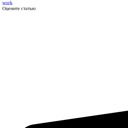
work
Оцените статью