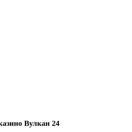
казино Вулкан 24