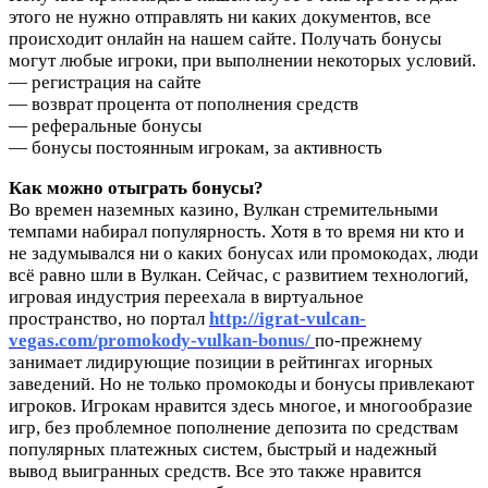
этого не нужно отправлять ни каких документов, все
происходит онлайн на нашем сайте. Получать бонусы
могут любые игроки, при выполнении некоторых условий.
— регистрация на сайте
— возврат процента от пополнения средств
— реферальные бонусы
— бонусы постоянным игрокам, за активность
Как можно отыграть бонусы?
Во времен наземных казино, Вулкан стремительными
темпами набирал популярность. Хотя в то время ни кто и
не задумывался ни о каких бонусах или промокодах, люди
всё равно шли в Вулкан. Сейчас, с развитием технологий,
игровая индустрия переехала в виртуальное
пространство, но портал
http://igrat-vulcan-
vegas.com/promokody-vulkan-bonus/
по-прежнему
занимает лидирующие позиции в рейтингах игорных
заведений. Но не только промокоды и бонусы привлекают
игроков. Игрокам нравится здесь многое, и многообразие
игр, без проблемное пополнение депозита по средствам
популярных платежных систем, быстрый и надежный
вывод выигранных средств. Все это также нравится