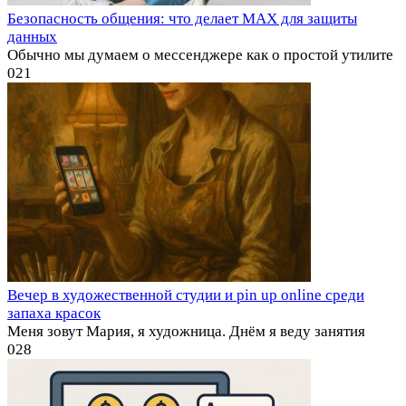
Безопасность общения: что делает MAX для защиты
данных
Обычно мы думаем о мессенджере как о простой утилите
0
21
Вечер в художественной студии и pin up online среди
запаха красок
Меня зовут Мария, я художница. Днём я веду занятия
0
28