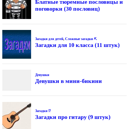
Блатные тюремные пословицы и
поговорки (30 пословиц)
Загадки для детей
,
Сложные загадки ⛏
Загадки для 10 класса (11 штук)
Девушки
Девушки в мини-бикини
Загадки ⁉
Загадки про гитару (9 штук)