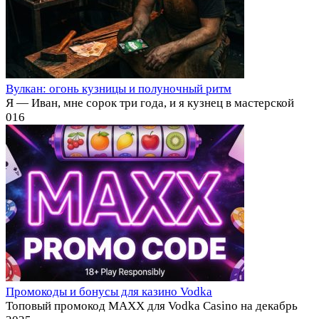
Вулкан: огонь кузницы и полуночный ритм
Я — Иван, мне сорок три года, и я кузнец в мастерской
0
16
Промокоды и бонусы для казино Vodka
Топовый промокод MAXX для Vodka Casino на декабрь