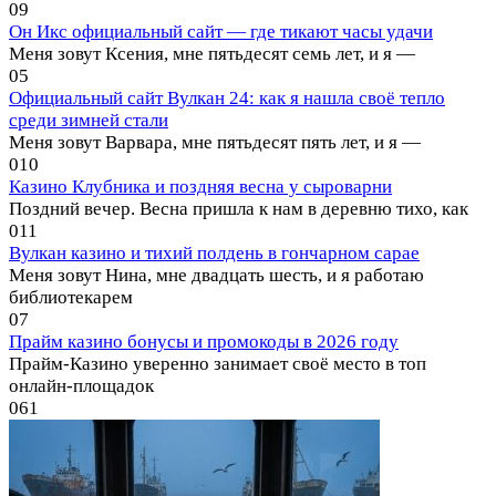
0
9
Он Икс официальный сайт — где тикают часы удачи
Меня зовут Ксения, мне пятьдесят семь лет, и я —
0
5
Официальный сайт Вулкан 24: как я нашла своё тепло
среди зимней стали
Меня зовут Варвара, мне пятьдесят пять лет, и я —
0
10
Казино Клубника и поздняя весна у сыроварни
Поздний вечер. Весна пришла к нам в деревню тихо, как
0
11
Вулкан казино и тихий полдень в гончарном сарае
Меня зовут Нина, мне двадцать шесть, и я работаю
библиотекарем
0
7
Прайм казино бонусы и промокоды в 2026 году
Прайм-Казино уверенно занимает своё место в топ
онлайн-площадок
0
61