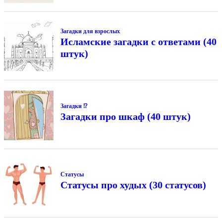
Загадки для взрослых
Исламские загадки с ответами (40
штук)
Загадки ⁉
Загадки про шкаф (40 штук)
Статусы
Статусы про худых (30 статусов)