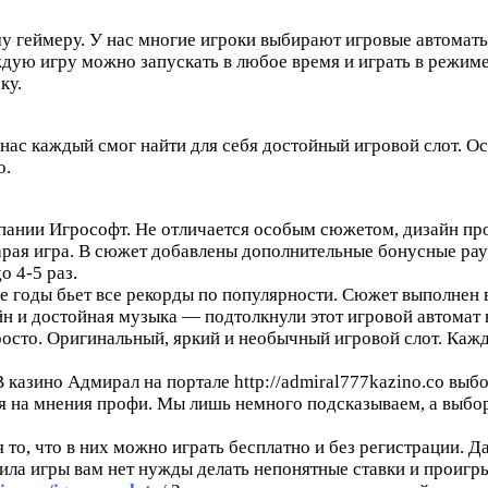
геймеру. У нас многие игроки выбирают игровые автоматы к
ую игру можно запускать в любое время и играть в режиме 
ку.
 нас каждый смог найти для себя достойный игровой слот. 
о.
мпании Игрософт. Не отличается особым сюжетом, дизайн про
арая игра. В сюжет добавлены дополнительные бонусные раун
о 4-5 раз.
е годы бьет все рекорды по популярности. Сюжет выполнен 
н и достойная музыка — подтолкнули этот игровой автомат 
сто. Оригинальный, яркий и необычный игровой слот. Кажды
 казино Адмирал на портале http://admiral777kazino.co выб
я на мнения профи. Мы лишь немного подсказываем, а выбор 
то, что в них можно играть бесплатно и без регистрации. Д
вила игры вам нет нужды делать непонятные ставки и проигр