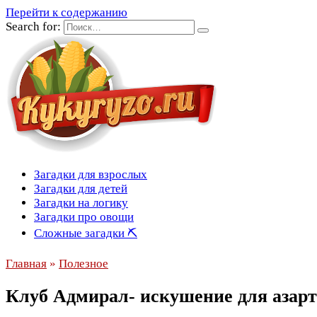
Перейти к содержанию
Search for:
Загадки для взрослых
Загадки для детей
Загадки на логику
Загадки про овощи
Сложные загадки ⛏
Главная
»
Полезное
Клуб Адмирал- искушение для азар