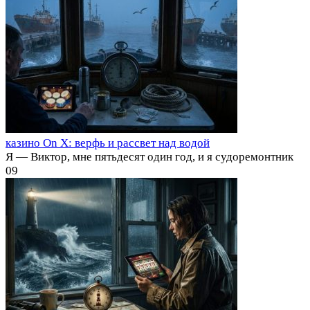
казино On X: верфь и рассвет над водой
Я — Виктор, мне пятьдесят один год, и я судоремонтник
0
9