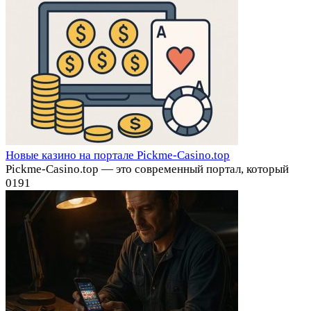
Новые казино на портале Pickme-Casino.top
Pickme-Casino.top — это современный портал, который
0
191