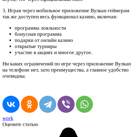
3. Играя через мобильное приложение Вулкан геймерам
так же доступен весь функционал казино, включая:
программа лояльности
бонусная программа
подарки от онлайн казино
открытые турниры
участие в акциях и многое другое.
Ни каких ограничений по игре через приложение Вулкан
на телефоне нет, зато преимущества, а главное удобство
очевидны.
work
Оцените статью