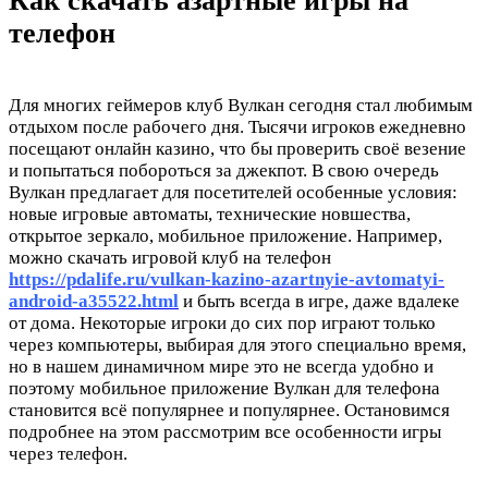
Как скачать азартные игры на
телефон
Для многих геймеров клуб Вулкан сегодня стал любимым
отдыхом после рабочего дня. Тысячи игроков ежедневно
посещают онлайн казино, что бы проверить своё везение
и попытаться побороться за джекпот. В свою очередь
Вулкан предлагает для посетителей особенные условия:
новые игровые автоматы, технические новшества,
открытое зеркало, мобильное приложение. Например,
можно скачать игровой клуб на телефон
https://pdalife.ru/vulkan-kazino-azartnyie-avtomatyi-
android-a35522.html
и быть всегда в игре, даже вдалеке
от дома. Некоторые игроки до сих пор играют только
через компьютеры, выбирая для этого специально время,
но в нашем динамичном мире это не всегда удобно и
поэтому мобильное приложение Вулкан для телефона
становится всё популярнее и популярнее. Остановимся
подробнее на этом рассмотрим все особенности игры
через телефон.