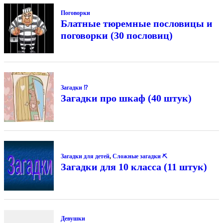
Поговорки
Блатные тюремные пословицы и
поговорки (30 пословиц)
Загадки ⁉
Загадки про шкаф (40 штук)
Загадки для детей
,
Сложные загадки ⛏
Загадки для 10 класса (11 штук)
Девушки