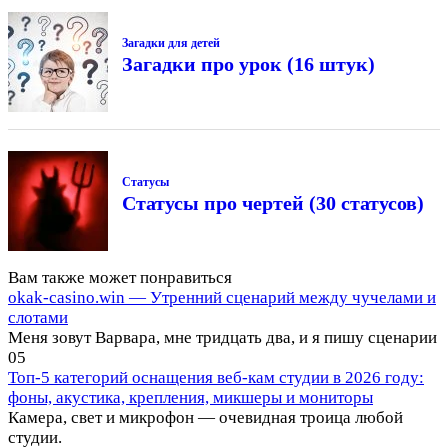
Загадки для детей
Загадки про урок (16 штук)
Статусы
Статусы про чертей (30 статусов)
Вам также может понравиться
okak-casino.win — Утренний сценарий между чучелами и
слотами
Меня зовут Варвара, мне тридцать два, и я пишу сценарии
0
5
Топ-5 категорий оснащения веб-кам студии в 2026 году:
фоны, акустика, крепления, микшеры и мониторы
Камера, свет и микрофон — очевидная троица любой
студии.