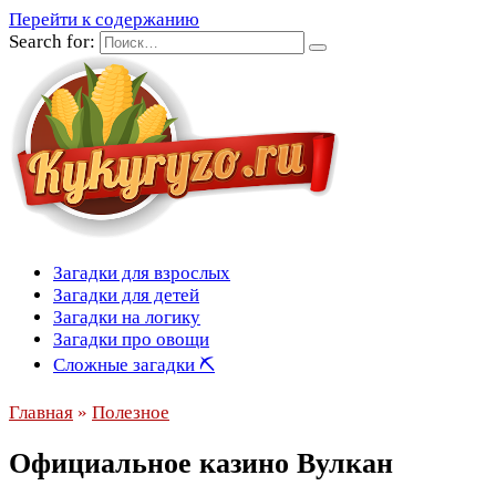
Перейти к содержанию
Search for:
Загадки для взрослых
Загадки для детей
Загадки на логику
Загадки про овощи
Сложные загадки ⛏
Главная
»
Полезное
Официальное казино Вулкан