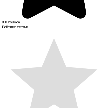
0
0
голоса
Рейтинг статьи