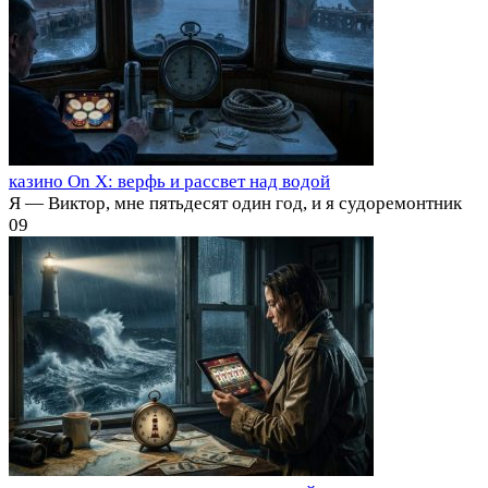
казино On X: верфь и рассвет над водой
Я — Виктор, мне пятьдесят один год, и я судоремонтник
0
9