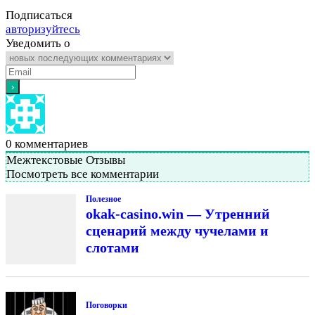
Подписаться
авторизуйтесь
Уведомить о
0
комментариев
Межтекстовые Отзывы
Посмотреть все комментарии
Полезное
okak-casino.win — Утренний
сценарий между чучелами и
слотами
Поговорки