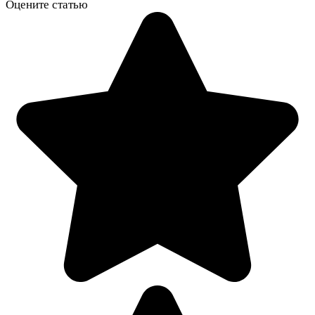
Оцените статью