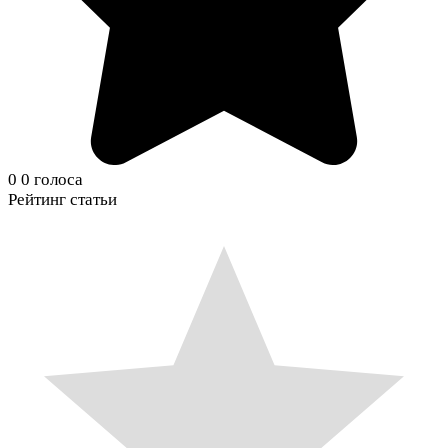
0
0
голоса
Рейтинг статьи