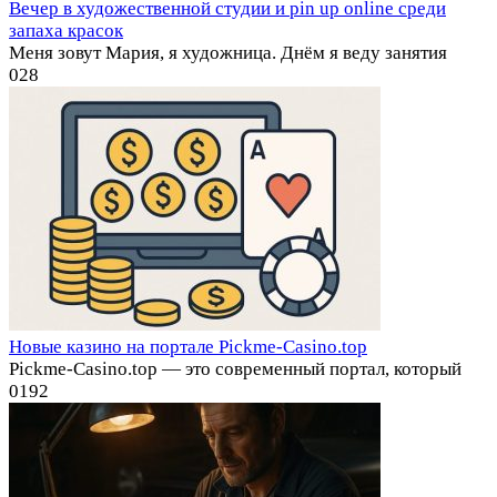
Вечер в художественной студии и pin up online среди
запаха красок
Меня зовут Мария, я художница. Днём я веду занятия
0
28
Новые казино на портале Pickme-Casino.top
Pickme-Casino.top — это современный портал, который
0
192