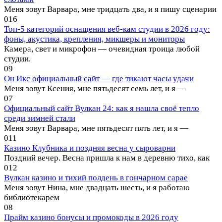
Меня зовут Варвара, мне тридцать два, и я пишу сценарии
0
16
Топ-5 категорий оснащения веб-кам студии в 2026 году:
фоны, акустика, крепления, микшеры и мониторы
Камера, свет и микрофон — очевидная троица любой
студии.
0
9
Он Икс официальный сайт — где тикают часы удачи
Меня зовут Ксения, мне пятьдесят семь лет, и я —
0
7
Официальный сайт Вулкан 24: как я нашла своё тепло
среди зимней стали
Меня зовут Варвара, мне пятьдесят пять лет, и я —
0
11
Казино Клубника и поздняя весна у сыроварни
Поздний вечер. Весна пришла к нам в деревню тихо, как
0
12
Вулкан казино и тихий полдень в гончарном сарае
Меня зовут Нина, мне двадцать шесть, и я работаю
библиотекарем
0
8
Прайм казино бонусы и промокоды в 2026 году