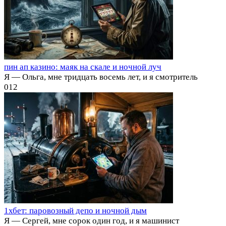
пин ап казино: маяк на скале и ночной луч
Я — Ольга, мне тридцать восемь лет, и я смотритель
0
12
1хбет: паровозный депо и ночной дым
Я — Сергей, мне сорок один год, и я машинист