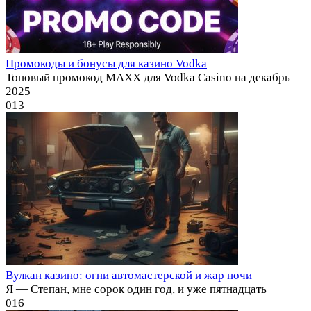
Промокоды и бонусы для казино Vodka
Топовый промокод MAXX для Vodka Casino на декабрь
2025
0
13
Вулкан казино: огни автомастерской и жар ночи
Я — Степан, мне сорок один год, и уже пятнадцать
0
16