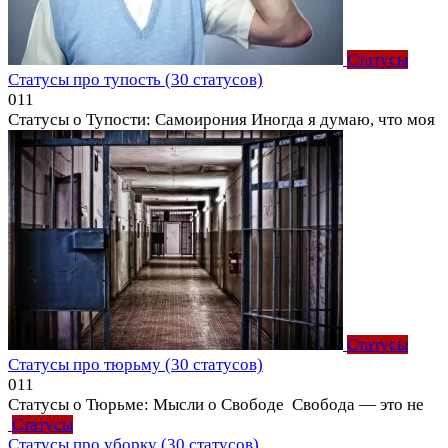
Статусы
Статусы про тупость (30 статусов)
0
11
Статусы о Тупости: Самоирония Иногда я думаю, что моя
Статусы
Статусы про тюрьму (30 статусов)
0
11
Статусы о Тюрьме: Мысли о Свободе ️ Свобода — это не
Статусы
Статусы про уборку (30 статусов)