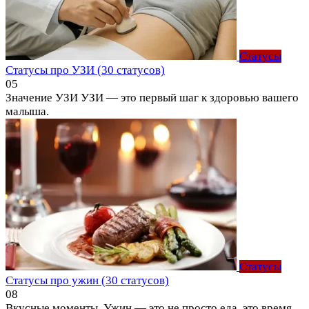
Статусы
Статусы про УЗИ (30 статусов)
0
5
Значение УЗИ УЗИ — это первый шаг к здоровью вашего
малыша.
Статусы
Статусы про ужин (30 статусов)
0
8
Вкусные моменты ️ Ужин — это не просто еда, это время