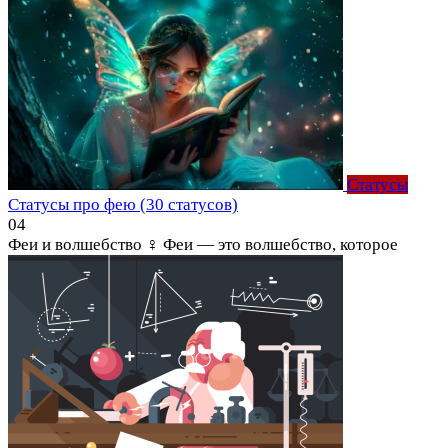
Статусы
Статусы про фею (30 статусов)
0
4
Феи и волшебство ‍♀️ Феи — это волшебство, которое