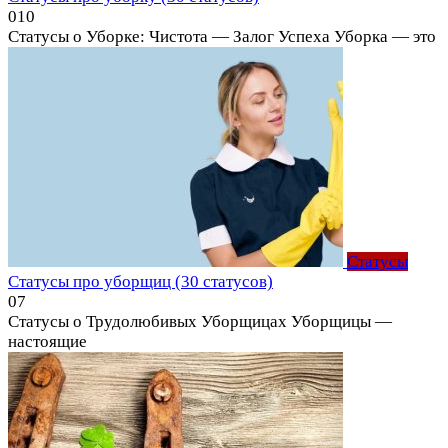
0
10
Статусы о Уборке: Чистота — Залог Успеха Уборка — это
Статусы
Статусы про уборщиц (30 статусов)
0
7
Статусы о Трудолюбивых Уборщицах Уборщицы —
настоящие