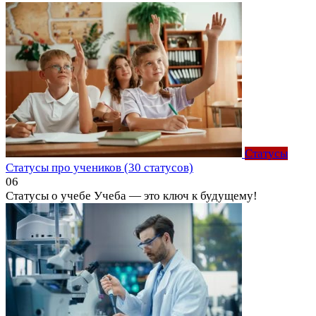
Статусы
Статусы про учеников (30 статусов)
0
6
Статусы о учебе Учеба — это ключ к будущему!