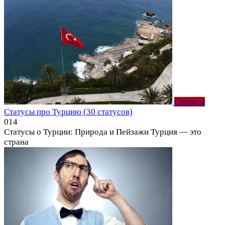
Статусы
Статусы про Турцию (30 статусов)
0
14
Статусы о Турции: Природа и Пейзажи Турция — это
страна