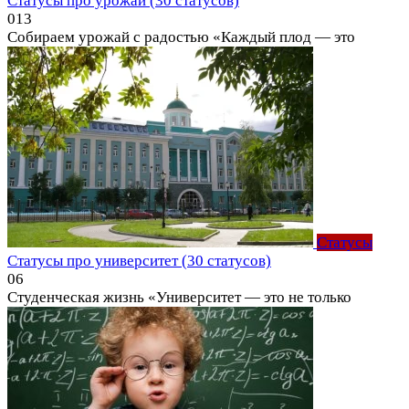
Статусы про урожай (30 статусов)
0
13
Собираем урожай с радостью «Каждый плод — это
Статусы
Статусы про университет (30 статусов)
0
6
Студенческая жизнь «Университет — это не только