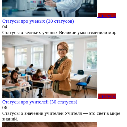
Статусы
Статусы про ученых (30 статусов)
0
4
Статусы о великих ученых Великие умы изменили мир
Статусы
Статусы про учителей (30 статусов)
0
6
Статусы о значении учителей Учителя — это свет в мире
знаний.