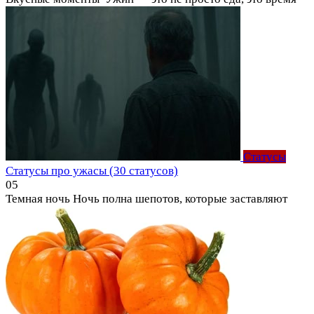
Статусы
Статусы про ужасы (30 статусов)
0
5
Темная ночь Ночь полна шепотов, которые заставляют