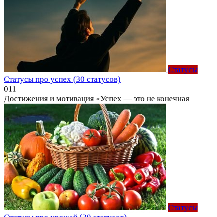
Статусы
Статусы про успех (30 статусов)
0
11
Достижения и мотивация «Успех — это не конечная
Статусы