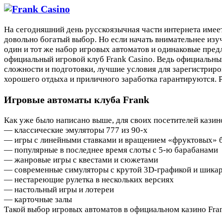
На сегодняшний день русскоязычная части интернета имее
довольно богатый выбор. Но если начать внимательнее изуч
один и тот же набор игровых автоматов и одинаковые предл
официальный игровой клуб Frank Casino. Ведь официальны
сложности и подготовки, лучшие условия для зарегистрир
хорошего отдыха и приличного заработка гарантируются. 
Игровые автоматы клуба Frank
Как уже было написано выше, для своих посетителей казин
— классические эмуляторы 777 из 90-х
— игры с линейными ставками и вращением «фруктовых» 
— популярные в последнее время слоты с 5-ю барабанами
— жанровые игры с квестами и сюжетами
— современные симуляторы с крутой 3D-графикой и шика
— нестареющие рулетка в нескольких версиях
— настольный игры и лотереи
— карточные залы
Такой выбор игровых автоматов в официальном казино Fran