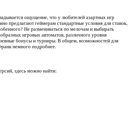
ладывается ощущение, что у любителей азартных игр
зино предлагают геймерам стандартные условия для ставок,
особенного? Не размениваться по мелочам и выбирать
ообразных игровых автоматов, различного уровня
дневные бонусы и турниры. В общем, возможностей для
Франк немного подробнее.
ерсий, здесь можно найти: