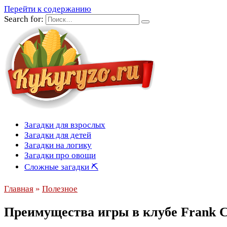
Перейти к содержанию
Search for:
Загадки для взрослых
Загадки для детей
Загадки на логику
Загадки про овощи
Сложные загадки ⛏
Главная
»
Полезное
Преимущества игры в клубе Frank C