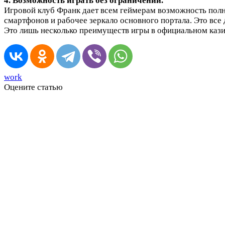
4. Возможность играть без ограничений.
Игровой клуб Франк дает всем геймерам возможность полн
смартфонов и рабочее зеркало основного портала. Это все 
Это лишь несколько преимуществ игры в официальном казин
work
Оцените статью