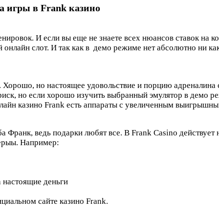
 игры в Frank казино
енировок. И если вы еще не знаете всех нюансов ставок на 
 онлайн слот. И так как в демо режиме нет абсолютно ни ка
. Хорошо, но настоящее удовольствие и порцию адреналина 
т риск, но если хорошо изучить выбранный эмулятор в демо 
онлайн казино Frank есть аппараты с увеличенным выигрышн
а Франк, ведь подарки любят все. В Frank Casino действует
ерыы. Например:
 настоящие деньги
циальном сайте казино Frank.