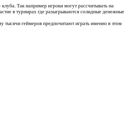
 клуба. Так например игроки могут рассчитывать на
участие в турнирах где разыгрываются солидные денежные
чему тысячи геймеров предпочитают играть именно в этом