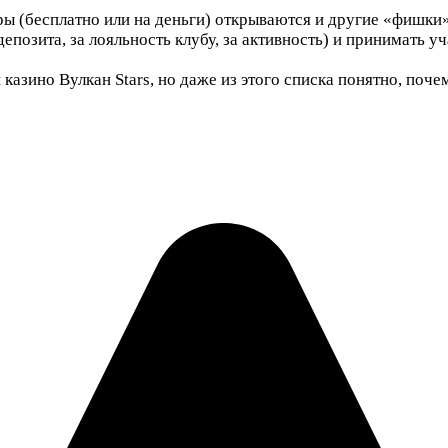
ы (бесплатно или на деньги) открываются и другие «фишки»
епозита, за лояльность клубу, за активность) и принимать 
н казино Вулкан Stars, но даже из этого списка понятно, по