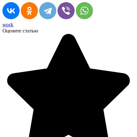
work
Оцените статью