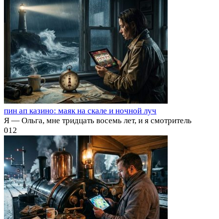
пин ап казино: маяк на скале и ночной луч
Я — Ольга, мне тридцать восемь лет, и я смотритель
0
12