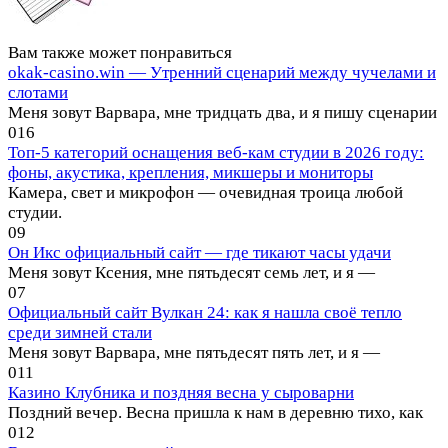
Вам также может понравиться
okak-casino.win — Утренний сценарий между чучелами и
слотами
Меня зовут Варвара, мне тридцать два, и я пишу сценарии
0
16
Топ-5 категорий оснащения веб-кам студии в 2026 году:
фоны, акустика, крепления, микшеры и мониторы
Камера, свет и микрофон — очевидная троица любой
студии.
0
9
Он Икс официальный сайт — где тикают часы удачи
Меня зовут Ксения, мне пятьдесят семь лет, и я —
0
7
Официальный сайт Вулкан 24: как я нашла своё тепло
среди зимней стали
Меня зовут Варвара, мне пятьдесят пять лет, и я —
0
11
Казино Клубника и поздняя весна у сыроварни
Поздний вечер. Весна пришла к нам в деревню тихо, как
0
12