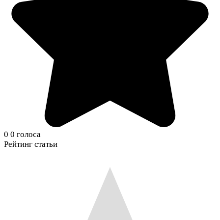
0
0
голоса
Рейтинг статьи