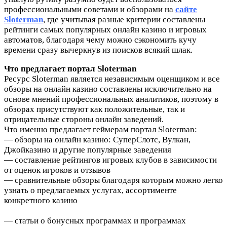
профессиональными советами и обзорами на
сайте
Sloterman
, где учитывая разные критерии составлены
рейтинги самых популярных онлайн казино и игровых
автоматов, благодаря чему можно сэкономить кучу
времени сразу вычеркнув из поисков всякий шлак.
Что предлагает портал
Sloterman
Ресурс Sloterman является независимым оценщиком и все
обзоры на онлайн казино составлены исключительно на
основе мнений профессиональных аналитиков, поэтому в
обзорах присутствуют как положительные, так и
отрицательные стороны онлайн заведений.
Что именно предлагает геймерам портал Sloterman:
— обзоры на онлайн казино: СуперСлотс, Вулкан,
Джойказино и другие популярные заведения
— составление рейтингов игровых клубов в зависимости
от оценок игроков и отзывов
— сравнительные обзоры благодаря которым можно легко
узнать о предлагаемых услугах, ассортименте
конкретного казино
— статьи о бонусных программах и программах