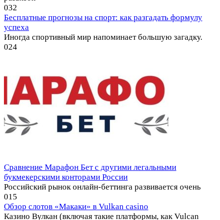
0
32
Бесплатные прогнозы на спорт: как разгадать формулу
успеха
Иногда спортивный мир напоминает большую загадку.
0
24
Сравнение Марафон Бет с другими легальными
букмекерскими конторами России
Российский рынок онлайн-беттинга развивается очень
0
15
Обзор слотов «Макаки» в Vulkan casino
Казино Вулкан (включая такие платформы, как Vulcan