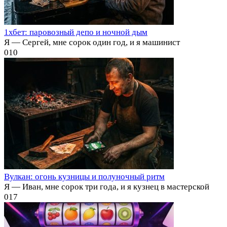
1хбет: паровозный депо и ночной дым
Я — Сергей, мне сорок один год, и я машинист
0
10
Вулкан: огонь кузницы и полуночный ритм
Я — Иван, мне сорок три года, и я кузнец в мастерской
0
17