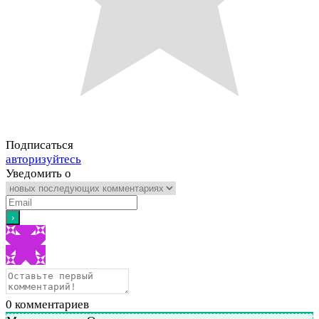
Подписаться
авторизуйтесь
Уведомить о
0
комментариев