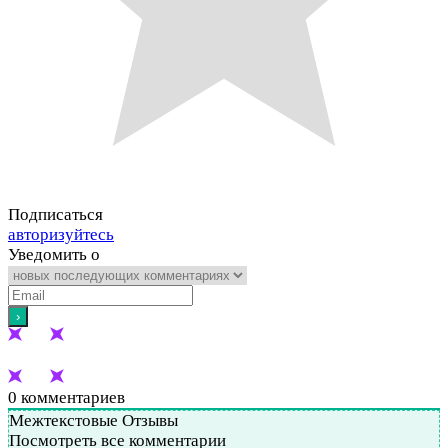
Подписаться
авторизуйтесь
Уведомить о
0
комментариев
Межтекстовые Отзывы
Посмотреть все комментарии