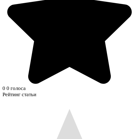
0
0
голоса
Рейтинг статьи