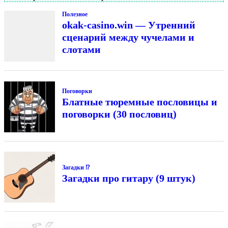
Полезное
okak-casino.win — Утренний
сценарий между чучелами и
слотами
Поговорки
Блатные тюремные пословицы и
поговорки (30 пословиц)
Загадки ⁉
Загадки про гитару (9 штук)