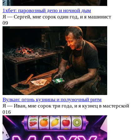
1хбет: паровозный депо и ночной дым
Я — Сергей, мне сорок один год, и я машинист
0
9
Вулкан: огонь кузницы и полуночный ритм
Я — Иван, мне сорок три года, и я кузнец в мастерской
0
16