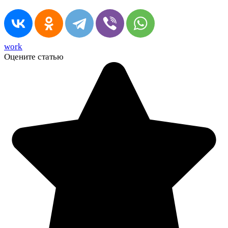
work
Оцените статью