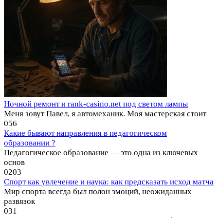
Ночной ремонт и rank-casino.net под светом лампы
Меня зовут Павел, я автомеханик. Моя мастерская стоит
0
56
Какие бывают направления в педагогическом
образовании ?
Педагогическое образование ― это одна из ключевых
основ
0
203
Спорт как увлечение и наука: как предсказать исход матча
Мир спорта всегда был полон эмоций, неожиданных
развязок
0
31