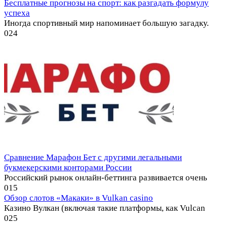
Бесплатные прогнозы на спорт: как разгадать формулу
успеха
Иногда спортивный мир напоминает большую загадку.
0
24
Сравнение Марафон Бет с другими легальными
букмекерскими конторами России
Российский рынок онлайн-беттинга развивается очень
0
15
Обзор слотов «Макаки» в Vulkan casino
Казино Вулкан (включая такие платформы, как Vulcan
0
25