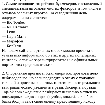
1. Самое основное это рейтинг букмекеров, составленный
специалистами на основе многих факторов, в том числе и
отзывов реальных игроков. На сегодняшний день
лидерами ниши являются:
— БК Фонбет
— БК 1Хставка
— Leon
— Пари Матч
— Марафон
— БетСити
На новом сайте спортивных ставок можно прочитать и
узнать всю информацию об этих и других популярных
конторах, а так же зарегистрироваться на официальных
портах этих представительств.
2. Спортивные прогнозы. Как говорится, прогнозы дело
неблагодарное, но если подходить к этому с холодной
головой и простым расчетом, то возможности реального
выигрыша можно увеличить в разы. Эксперты портала
Top-bk.com ежедневно разбирают несколько матчей из
популярных видов спорта (футбол, хоккей, волейбол,
баскетбол) и дают свою оценку предстоящему исходу