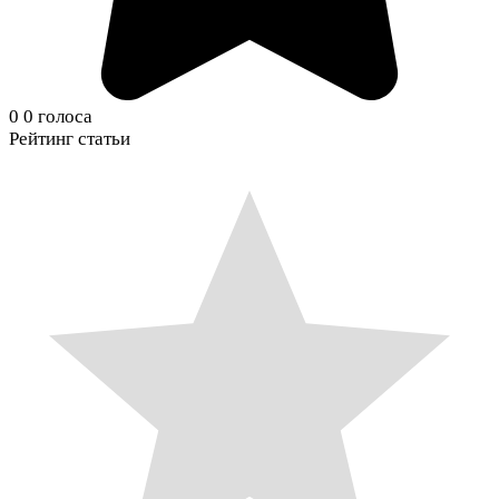
0
0
голоса
Рейтинг статьи