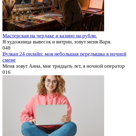
Мастерская на чердаке и казино на рубли.
Я художница вывесок и витрин, зовут меня Варя.
0
48
Вулкан 24 онлайн: моя небольшая передышка в ночной
смене
Меня зовут Анна, мне тридцать лет, я ночной оператор
0
16