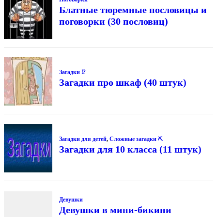
Блатные тюремные пословицы и
поговорки (30 пословиц)
Загадки ⁉
Загадки про шкаф (40 штук)
Загадки для детей
,
Сложные загадки ⛏
Загадки для 10 класса (11 штук)
Девушки
Девушки в мини-бикини