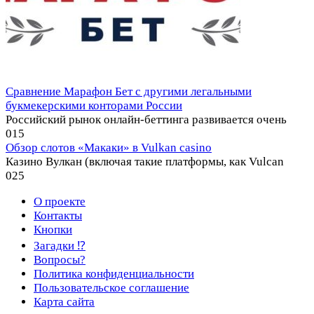
Сравнение Марафон Бет с другими легальными
букмекерскими конторами России
Российский рынок онлайн-беттинга развивается очень
0
15
Обзор слотов «Макаки» в Vulkan casino
Казино Вулкан (включая такие платформы, как Vulcan
0
25
О проекте
Контакты
Кнопки
Загадки ⁉
Вопросы?
Политика конфиденциальности
Пользовательское соглашение
Карта сайта