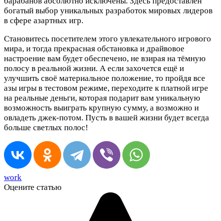
барабанов абсолютно исключены. Здесь предоставлен
богатый выбор уникальных разработок мировых лидеров
в сфере азартных игр.
Становитесь посетителем этого увлекательного игрового
мира, и тогда прекрасная обстановка и драйвовое
настроение вам будет обеспечено, не взирая на тёмную
полосу в реальной жизни. А если захочется ещё и
улучшить своё материальное положение, то пройдя все
азы игры в тестовом режиме, переходите к платной игре
на реальные деньги, которая подарит вам уникальную
возможность выиграть крупную сумму, а возможно и
овладеть джек-потом. Пусть в вашей жизни будет всегда
больше светлых полос!
work
Оцените статью