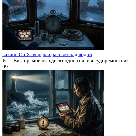
казино On X: верфь и рассвет над водой
Я — Виктор, мне пятьдесят один год, и я судоремонтник
0
9