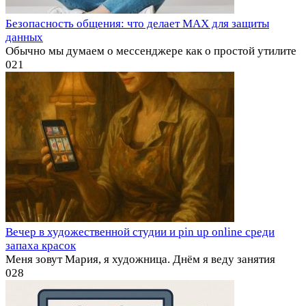
Безопасность общения: что делает MAX для защиты
данных
Обычно мы думаем о мессенджере как о простой утилите
0
21
Вечер в художественной студии и pin up online среди
запаха красок
Меня зовут Мария, я художница. Днём я веду занятия
0
28