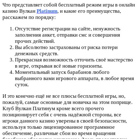
Что представляет собой бесплатный режим игры в онлайн
казино Вулкан
Platinum
, и какие его преимущества,
расскажем по порядку:
Отсутствие регистрации на сайте, ненужность
заполнения анкет, отправки смс и совершения
прочих действий.
Вы абсолютно застрахованы от риска потери
денежных средств.
Прекрасная возможность отточить своё мастерство
в игре, открывая всё новые горизонты.
Моментальный запуск барабанов любого
выбранного вами игрового аппарата, в любое время
суток.
И это конечно ещё не все плюсы бесплатной игры, но,
пожалуй, самые основные для новичка на этом поприще.
Клуб Вулкан Платинум кроме всего прочего
позиционирует себя с очень надёжной стороны, все
игроки данного казино уверены в своей безопасности,
используя только лицензированное программное
обеспечение, различные сбои во время вращения