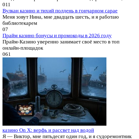
0
11
Вулкан казино и тихий полдень в гончарном сарае
Меня зовут Нина, мне двадцать шесть, и я работаю
библиотекарем
0
7
Прайм казино бонусы и промокоды в 2026 году
Прайм-Казино уверенно занимает своё место в топ
онлайн-площадок
0
61
казино On X: верфь и рассвет над водой
Я — Виктор, мне пятьдесят один год, и я судоремонтник