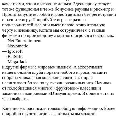
качествами, что и в играх не деньги. Здесь присутствует
тот же функционал и те же бонусные раунды и риск-игры.
Просто запустите любой игровой автомат без регистрации
и начните игру. Попробуйте игры от разных
производителей, все они имеют свою отличительную
черту и изюминку. Кстати мы сотрудничаем с такими
фирмами по производству азартного игрового софта, как:
— Net Entertainment
— Novomatic
— Igrosoft
— BetSoft;
— Mega Jack
и другие фирмы с мировым именем. А ассортимент
нашего онлайн клуба поразит любого игрока, на сайте
собрана уникальная коллекция слотов, которая
насчитывает более полу тысячи различных игр. Начиная
от полюбившейся многим «фруктовой» классики и
заканчивая жанровыми 3D эмуляторами. В общем есть из
чего выбрать.
Конечно мы расписали только общую информацию. Более
подробно изучить игровые автоматы вы можете