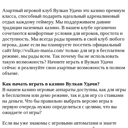
Азартный игровой клуб Вулкан Удачи это казино премиум
класса, способный подарить идеальный адреналиновый
отдых каждому геймеру. Мы поддерживаем давние
традиции наземных казино. В нашем клубе органично
сочетаются комфортные условия для игроков, простота и
доступность. Мы всегда рады принять в свой клуб любого
игрока, даже если вы планируете посетить официальный
сайт http://vulkan-mania.com/ только для игр в бесплатном
режиме, мы рады всем. Так почему бы не использовать
такую возможность? Начните играть в Вулкан Удачи
сейчас и реализуйте свои азартные возможность в полном
объеме.
Как начать играть в казино Вулкан Удачи?
В нашем казино игровые аппараты доступны, как для игры
в бесплатном или демо режиме, так и для игр со ставками
на деньги. Что бы правильно выбрать версию игры в
первую очередь нужно определиться с целями, что вы
ожидаете от игры?
Если вы уже знакомы с игровыми автоматами и знаете