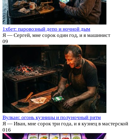
1хбет: паровозный депо и ночной дым
Я — Сергей, мне сорок один год, и я машинист
0
9
Вулкан: огонь кузницы и полуночный ритм
Я — Иван, мне сорок три года, и я кузнец в мастерской
0
16