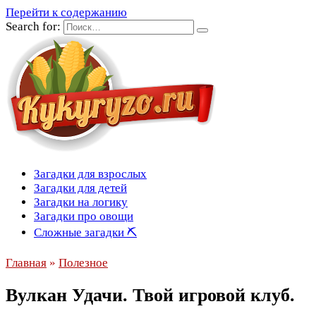
Перейти к содержанию
Search for:
Загадки для взрослых
Загадки для детей
Загадки на логику
Загадки про овощи
Сложные загадки ⛏
Главная
»
Полезное
Вулкан Удачи. Твой игровой клуб.