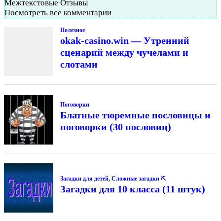
Межтекстовые Отзывы
Посмотреть все комментарии
Полезное
okak-casino.win — Утренний
сценарий между чучелами и
слотами
Поговорки
Блатные тюремные пословицы и
поговорки (30 пословиц)
Загадки для детей
,
Сложные загадки ⛏
Загадки для 10 класса (11 штук)