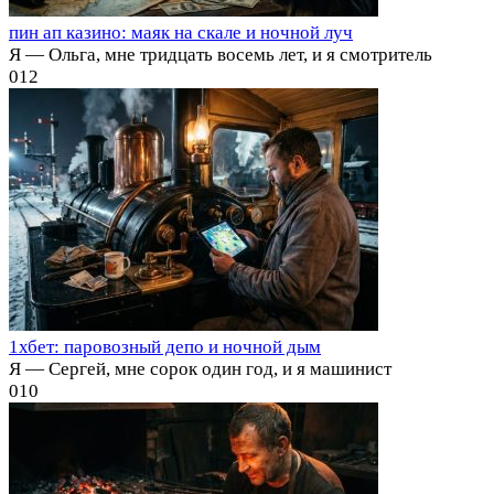
пин ап казино: маяк на скале и ночной луч
Я — Ольга, мне тридцать восемь лет, и я смотритель
0
12
1хбет: паровозный депо и ночной дым
Я — Сергей, мне сорок один год, и я машинист
0
10