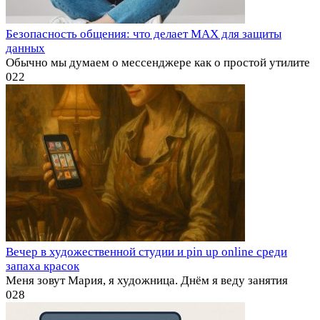
Безопасность общения: что делает MAX для защиты
данных
Обычно мы думаем о мессенджере как о простой утилите
0
22
Вечер в художественной студии и pin up online среди
запаха красок
Меня зовут Мария, я художница. Днём я веду занятия
0
28