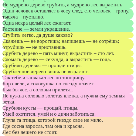
Не мудрено дерево срубить, а мудрено лес вырастить.
Один человек оставляет в лесу след, сто человек – тропу,
тысяча – пустыню.
Одна искра целый лес сжигает.
Растение — земли украшение.
Сгубить легко, да душе каково?
Скажешь — не воротишь; напишешь — не сотрёшь;
отрубишь — не приставишь.
Срубить дерево – пять минут, вырастить – сто лет.
Сломать дерево — секунда, а вырастить — года.
Срубили деревья — прощай птицы.
Срубленное дерево вновь не вырастет.
Так тебе и заплакал лес по топорищу.
Бор свели, а соловушка по гнезду плачет.
Был бы лес, а соловьи прилетят.
Не нужна соловью золотая клетка, а нужна ему земная
ветка.
Срубили кусты — прощай, птицы.
Умей охотится, умей и о дичи заботиться.
Глупа та птица, которой гнездо свое не мило.
Где сосна взросла, там она и красна.
Лес без лешего не стоит.