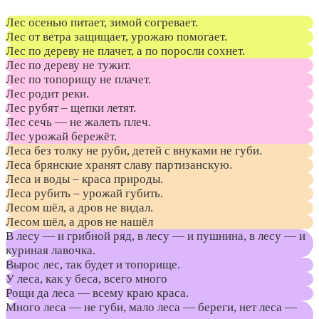
Лес осенью питает, зимой согревает.
Лес от ветра защищает, урожаю помогает.
Лес по дереву не плачет, а по поросли сохнет.
Лес по дереву не тужит.
Лес по топорищу не плачет.
Лес родит реки.
Лес рубят – щепки летят.
Лес сечь — не жалеть плеч.
Лес урожай бережёт.
Леса без толку не руби, детей с внуками не губи.
Леса брянские хранят славу партизанскую.
Леса и воды – краса природы.
Леса рубить – урожай губить.
Лесом шёл, а дров не видал.
Лесом шёл, а дров не нашёл
В лесу — и грибной ряд, в лесу — и пушнина, в лесу — и
куриная лавочка.
Вырос лес, так будет и топорище.
У леса, как у беса, всего много
Рощи да леса — всему краю краса.
Много леса — не губи, мало леса — береги, нет леса —