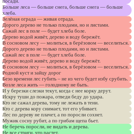
посади.
Больше леса — больше снега, больше снега — больше
хлеба.
Зелёная ограда — живая отрада.
Дорого дерево не только плодами, но и листами.
Сажай лес в поле — будет хлеба боле.
Дерево водой живёт, дерево и воду бережёт.
В сосновом лесу — молиться, в берёзовом — веселиться.
Дорого дерево не только плодами, но и листами.
Сажай лес в поле — будет хлеба боле.
Дерево водой живёт, дерево и воду бережёт.
В сосновом лесу — молиться, в берёзовом — веселиться.
Родной куст и зайцу дорог
Безо времени лес губить – не из чего будет избу срубить.
Возле леса жить — голодному не быть.
И у березки слезки текут, когда с нее корку дерут.
Искру туши до пожара, отведи беду до удара.
Кто не сажал дерева, тому не лежать в тени.
Кто с дерева кору снимает, тот его убивает.
Лес по дереву не плачет, а по поросли сохнет.
Мужик сосну рубит, а по грибам щепа бьет.
Не беречь поросли, не видать и дерева.
Не все стриги, что растет.