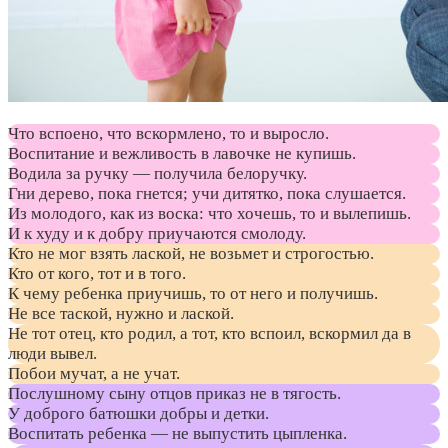
Что вспоено, что вскормлено, то и выросло.
Воспитание и вежливость в лавочке не купишь.
Водила за ручку — получила белоручку.
Гни дерево, пока гнется; учи дитятко, пока слушается.
Из молодого, как из воска: что хочешь, то и вылепишь.
И к худу и к добру приучаются смолоду.
Кто не мог взять лаской, не возьмет и строгостью.
Кто от кого, тот и в того.
К чему ребенка приучишь, то от него и получишь.
Не все таской, нужно и лаской.
Не тот отец, кто родил, а тот, кто вспоил, вскормил да в
люди вывел.
Побои мучат, а не учат.
Послушному сыну отцов приказ не в тягость.
У доброго батюшки добры и детки.
Воспитать ребенка — не выпустить цыпленка.