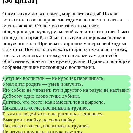
(50 цитат)
О том, каким должен быть, мир знает каждый.Но как
воплотить в жизнь привитые годами ценности и навыки —
очень сложно. Общество неизбежно меняет
общепринятую культуру на свой лад, и то, что ранее было
отнюдь не нормой, сейчас пользуется широким бытом и
популярностью. Прививать хорошие манеры необходимо
с детства. Почитать и уважать старших нужно не потому,
что так научили, а по тому, что человек сам дает себе
объяснение, почему так нужно делать. В данной подборке
собраны лучшие пословицы о воспитании.
Детушек воспитать — не курочек перещипать.
Умел дитя родить — умей и научить.
Кто собою не управит, тот и другого на разум не наставит.
Доброму одно слово пуще дубины.
Дитятко, что тесто: как замесил, так и выросло.
Наказывать легче, воспитывать труднее.
Глядя на людей хоть и не растешь, а тянешься.
Выкормил змейку на свою шейку.
Наказывать легче, воспитывать труднее.
Не штука проучить, а штука научить.