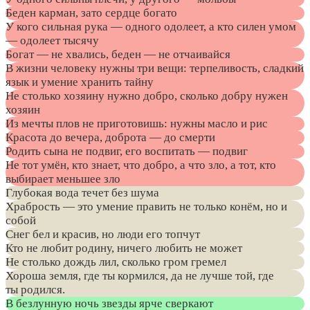
Беден карман, зато сердце богато
У кого сильная рука — одного одолеет, а кто силен умом
— одолеет тысячу
Богат — не хвались, беден — не отчаивайся
В жизни человеку нужны три вещи: терпеливость, сладкий
язык и умение хранить тайну
Не столько хозяину нужно добро, сколько добру нужен
хозяин
Из мечты плов не приготовишь: нужны масло и рис
Красота до вечера, доброта — до смерти
Родить сына не подвиг, его воспитать — подвиг
Не тот умён, кто знает, что добро, а что зло, а тот, кто
выбирает меньшее зло
Глубокая вода течет без шума
Храбрость — это умение править не только конём, но и
собой
Снег бел и красив, но люди его топчут
Кто не любит родину, ничего любить не может
Не столько дождь лил, сколько гром гремел
Хороша земля, где ты кормился, да не лучше той, где
ты родился.
В безлунную ночь звезды ярче сверкают