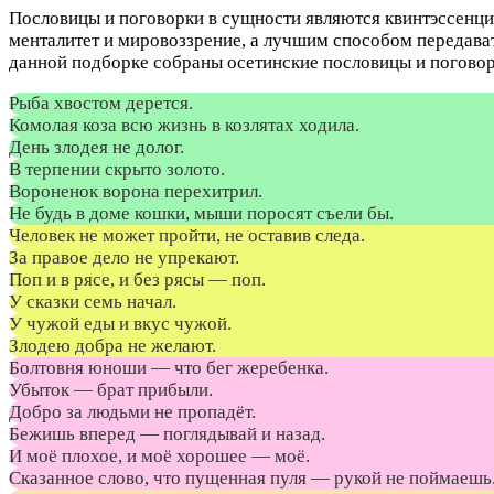
Пословицы и поговорки в сущности являются квинтэссенци
менталитет и мировоззрение, а лучшим способом передават
данной подборке собраны осетинские пословицы и поговор
Рыба хвостом дерется.
Комолая коза всю жизнь в козлятах ходила.
День злодея не долог.
В терпении скрыто золото.
Вороненок ворона перехитрил.
Не будь в доме кошки, мыши поросят съели бы.
Человек не может пройти, не оставив следа.
За правое дело не упрекают.
Поп и в рясе, и без рясы — поп.
У сказки семь начал.
У чужой еды и вкус чужой.
Злодею добра не желают.
Болтовня юноши — что бег жеребенка.
Убыток — брат прибыли.
Добро за людьми не пропадёт.
Бежишь вперед — поглядывай и назад.
И моё плохое, и моё хорошее — моё.
Сказанное слово, что пущенная пуля — рукой не поймаешь