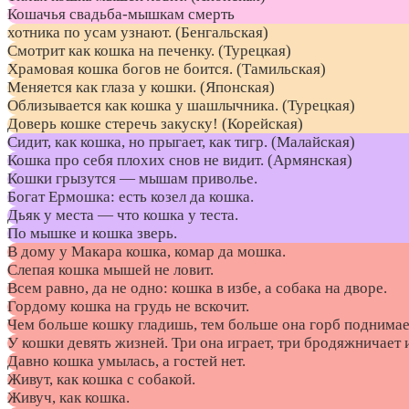
Кошачья свадьба-мышкам смерть
хотника по усам узнают. (Бенгальская)
Смотрит как кошка на печенку. (Турецкая)
Храмовая кошка богов не боится. (Тамильская)
Меняется как глаза у кошки. (Японская)
Облизывается как кошка у шашлычника. (Турецкая)
Доверь кошке стеречь закуску! (Корейская)
Сидит, как кошка, но прыгает, как тигр. (Малайская)
Кошка про себя плохих снов не видит. (Армянская)
Кошки грызутся — мышам приволье.
Богат Ермошка: есть козел да кошка.
Дьяк у места — что кошка у теста.
По мышке и кошка зверь.
В дому у Макара кошка, комар да мошка.
Слепая кошка мышей не ловит.
Всем равно, да не одно: кошка в избе, а собака на дворе.
Гордому кошка на грудь не вскочит.
Чем больше кошку гладишь, тем больше она горб поднимае
У кошки девять жизней. Три она играет, три бродяжничает и
Давно кошка умылась, а гостей нет.
Живут, как кошка с собакой.
Живуч, как кошка.