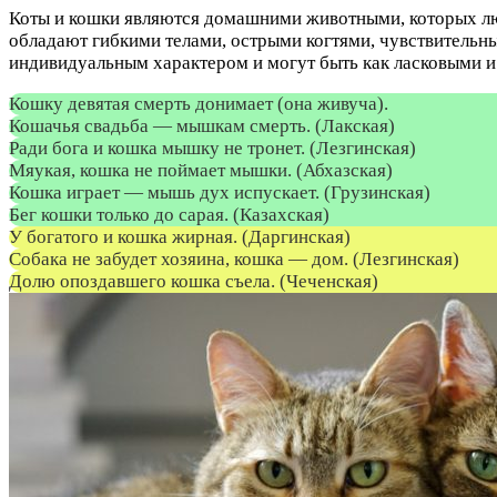
Коты и кошки являются домашними животными, которых люд
обладают гибкими телами, острыми когтями, чувствительн
индивидуальным характером и могут быть как ласковыми и
Кошку девятая смерть донимает (она живуча).
Кошачья свадьба — мышкам смерть. (Лакская)
Ради бога и кошка мышку не тронет. (Лезгинская)
Мяукая, кошка не поймает мышки. (Абхазская)
Кошка играет — мышь дух испускает. (Грузинская)
Бег кошки только до сарая. (Казахская)
У богатого и кошка жирная. (Даргинская)
Собака не забудет хозяина, кошка — дом. (Лезгинская)
Долю опоздавшего кошка съела. (Чеченская)