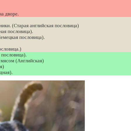
на дворе.
ники. (Старая английская пословица)
ная пословица).
Немецкая пословица).
ословица.)
 пословица).
с мясом (Английская)
я)
дная).