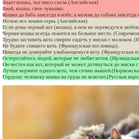
Знает кошка, чье мясо съела.(Английская)
Знай, кошка, свое лукошко.
Кошка да баба завсегда в избе, а мужик да собака завсегда 
Ночью все кошки серы. (Английская)
Если дома черный кот (кошка), в нем не переведутся любов
Черная кошка всегда ложится на больное место. (Современ
Трудно заставить кота смирно сидеть у миски с молоком. (
Не будите спящего кота. (Французская пословица).
Никогда не доверяйте улыбающемуся коту. (Французская п
Остерегайтесь людей, которые не любят котов. (Ирландская
Он честен как кот, который не может дотянуться до миски 
Лучше кормите одного кота, чем сотню мышей.(Норвежска
Гордому человеку кошка на грудь не вскочит.(Русская наро