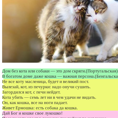
Дом без кота или собаки — это дом скряги.(Португальская)
В богатом доме даже кошка — важная персона.(Бенгальска
Не все коту масленица, будет и великий пост.
Вылезай, кот, из печурки: надо онучи сушить.
Загордился кот, с печи нейдет.
Кота убить — семь лет ни в чем удачи не видать.
Он, как кошка, все на ноги падает.
Живет Ермошка: есть собака да кошка.
Дай Бог и кошке свое лукошко!