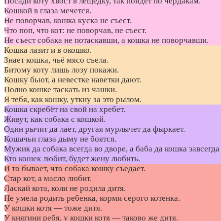
Посади коту хвост в лещедку, так пойдет по чердакам.
Кошкой в глаза мечется.
Не поворчав, кошка куска не съест.
Что поп, что кот: не поворчав, не съест.
Не съест собака не потаскавши, а кошка не поворчавши.
Кошка лазит и в окошко.
Знает кошка, чьё мясо съела.
Битому коту лишь лозу покажи.
Кошку бьют, а невестке наветки дают.
Полно кошке таскать из чашки.
Я тебя, как кошку, уткну за это рылом.
Кошка скребёт на свой на хребет.
Живут, как собака с кошкой.
Один рычит да лает, другая мурлычет да фыркает.
Кошачьи глаза дыму не боятся.
Мужик да собака всегда во дворе, а баба да кошка завсегда 
Кто кошек любит, будет жену любить.
И то бывает, что собака кошку съедает.
Стар кот, а масло любит.
Ласкай кота, коли не родила дитя.
Не умела родить ребенка, корми серого котенка.
У кошки котя — тоже дитя.
У княгини ребя, у кошки котя — таково же дитя.