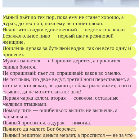
Умный пьёт до тех пор, пока ему не станет хорошо, а
дурак, до тех пор, пока ему не станет плохо.
Недостаток водки единственный — недостаток водки.
Безалкогольное пиво — первый шаг к резиновой
женщине.
Пошлёшь дурака за бутылкой водки, так он всего одну и
принесёт.
Мужик напьется — с барином дерется, а проспится —
свиньи боится.
Не спрашивай: пьет ли, спрашивай: каков во хмелю.
Не тот пьян, что двое ведут, третий ноги переставляет, а
тот пьян, кто лежит, не дышит, собака рыло лижет, а он и
слышит, да не может сказать: цыц!
Первая чарка колом, вторая — соколом, остальные —
мелкими пташками.
Помалу пить — ошибешься: выпить не выпьешь, а
напьешься.
Пьяный проспится, а дурак — никогда.
Пьяного да малого Бог бережет.
Пьяный решетом деньги меряет, а проспится — не за что