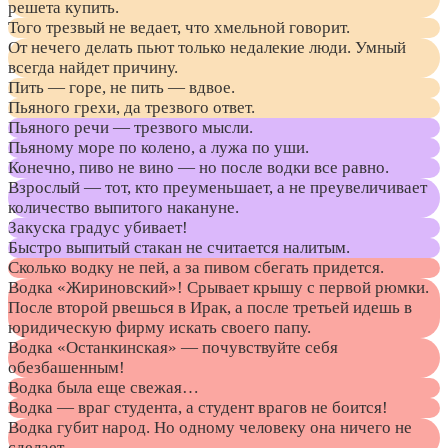
решета купить.
Того трезвый не ведает, что хмельной говорит.
От нечего делать пьют только недалекие люди. Умный
всегда найдет причину.
Пить — горе, не пить — вдвое.
Пьяного грехи, да трезвого ответ.
Пьяного речи — трезвого мысли.
Пьяному море по колено, а лужа по уши.
Конечно, пиво не вино — но после водки все равно.
Взрослый — тот, кто преуменьшает, а не преувеличивает
количество выпитого накануне.
Закуска градус убивает!
Быстро выпитый стакан не считается налитым.
Сколько водку не пей, а за пивом сбегать придется.
Водка «Жириновский»! Срывает крышу с первой рюмки.
После второй рвешься в Ирак, а после третьей идешь в
юридическую фирму искать своего папу.
Водка «Останкинская» — почувствуйте себя
обезбашенным!
Водка была еще свежая…
Водка — враг студента, а студент врагов не боится!
Водка губит народ. Но одному человеку она ничего не
сделает.