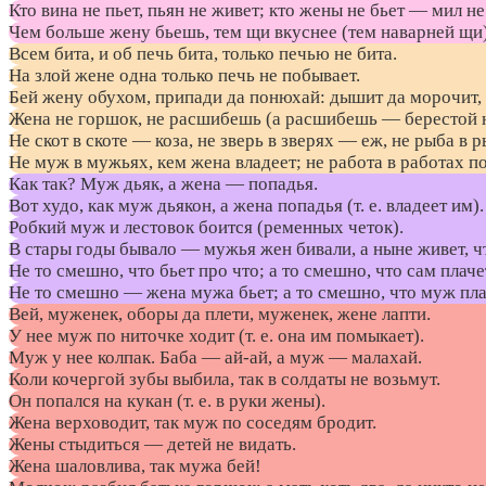
Кто вина не пьет, пьян не живет; кто жены не бьет — мил не
Чем больше жену бьешь, тем щи вкуснее (тем наварней щи)
Всем бита, и об печь бита, только печью не бита.
На злой жене одна только печь не побывает.
Бей жену обухом, припади да понюхай: дышит да морочит, 
Жена не горшок, не расшибешь (а расшибешь — берестой 
Не скот в скоте — коза, не зверь в зверях — еж, не рыба в
Не муж в мужьях, кем жена владеет; не работа в работах п
Как так? Муж дьяк, а жена — попадья.
Вот худо, как муж дьякон, а жена попадья (т. е. владеет им).
Робкий муж и лестовок боится (ременных четок).
В стары годы бывало — мужья жен бивали, а ныне живет, ч
Не то смешно, что бьет про что; а то смешно, что сам плаче
Не то смешно — жена мужа бьет; а то смешно, что муж пла
Вей, муженек, оборы да плети, муженек, жене лапти.
У нее муж по ниточке ходит (т. е. она им помыкает).
Муж у нее колпак. Баба — ай-ай, а муж — малахай.
Коли кочергой зубы выбила, так в солдаты не возьмут.
Он попался на кукан (т. е. в руки жены).
Жена верховодит, так муж по соседям бродит.
Жены стыдиться — детей не видать.
Жена шаловлива, так мужа бей!