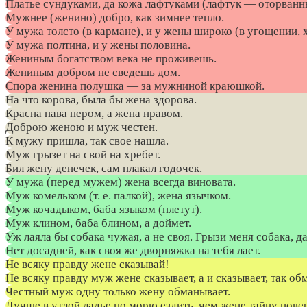
Платье сундуками, да кожа лафтуками (лафтук — оторванны
Мужнее (женино) добро, как зимнее тепло.
У мужа толсто (в кармане), и у жены широко (в угощении, х
У мужа полтина, и у жены половина.
Жениным богатством века не проживешь.
Жениным добром не сведешь дом.
Спора женина полушка — за мужниной краюшкой.
На что корова, была бы жена здорова.
Красна пава пером, а жена нравом.
Доброю женою и муж честен.
К мужу пришла, так свое нашла.
Муж грызет на свой на хребет.
Бил жену денечек, сам плакал годочек.
У мужа (перед мужем) жена всегда виновата.
Муж комельком (т. е. палкой), жена язычком.
Муж кочадыком, баба языком (плетут).
Муж клином, баба блином, а доймет.
Уж лаяла бы собака чужая, а не своя. Грызи меня собака, д
Нет досадней, как своя же дворняжка на тебя лает.
Не всяку правду жене сказывай!
Не всяку правду муж жене сказывает, а и сказывает, так об
Честный муж одну только жену обманывает.
Лучше в утлой ладье по морю ездить, чем жене тайну пове