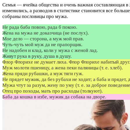
Семья — ячейка общества и очень важная составляющая в 
изменились, а разводов в статистике становится все боль
собраны пословицы про мужа.
Не рада баба повою, рада б покою.
Жена на мужа не доказчица (не послух).
Мое дело — сторона, а муж мой прав.
Чуть-чуть мой муж да не прапорщик.
Не надобен и клад, коли у мужа с женой лад.
Живут рука в руку, душа в душу.
Флор Флорихе не думает лиха. Флор Флорихе набитый друг
Муж молоти пшеницу, а жена пеки паляницы (т. е. хлеб).
Жена пряди рубашки, а муж тяги гуж.
Не прядет мужик, да без рубахи не ходит; а баба и прядет, д
Мужа чтут за разум, жену по уму (т. е. за доброе поведение
Отец про походы, мать про расходы (толкуют).
Баба да кошка в избе, мужик да собака на дворе.