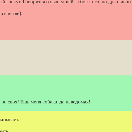
й лоскут. Говорится о вышедшей за богатого, но драчливог
озяйстве).
а не своя! Ешь меня собака, да неведомая!
манывает.
рить.