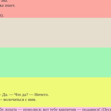
 зна.
ка знает.
).
 Да. — Что да? — Ничего.
— волочиться с ним.
бе лопата — помолися; вот тебе кирпичик — подавися! (Песн