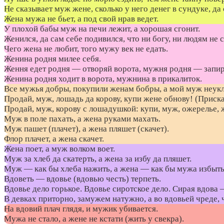
He сказывает муж жене, сколько у него денег в сундуке, да 
Жена мужа не бьет, а под свой нрав ведет.
У плохой бабы муж на печи лежит, а хорошая сгонит.
Женился, да сам себе подивился, что ни богу, ни людям не 
Чего жена не любит, того мужу век не едать.
Женина родня милее себя.
Ження едет родня — отворяй ворота, мужня родня — запир
Женина родня ходит в ворота, мужнина в прикалиток.
Все мужья добры, покупили женам бобры, а мой муж неукл
Продай, муж, лошадь да корову, купи жене обнову! (Присказ
Продай, муж, корову с лошадушкой: купи, муж, ожерелье,
Муж в поле пахать, а жена руками махать.
Муж пашет (плачет), а жена пляшет (скачет).
Флор плачет, а жена скачет.
Жена поет, а муж волком воет.
Муж за хлеб да скатерть, а жена за избу да пляшет.
Муж — как бы хлеба нажить, а жена — как бы мужа избыть
Вдоветь — вдовье (вдовью честь) терпеть.
Вдовье дело горькое. Вдовье сиротское дело. Сирая вдова –
В девках приторно, замужем натужно, а во вдовьей чреде, ч
На вдовий плач глядя, и мужик убивается.
Мужа не стало, а жене не кстати (жить у свекра).