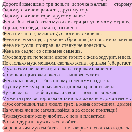
Дорогой камешек в три деньги, цепочка в алтын — старому 
Одному с женою радость, другому горе.
Одному с женою горе, другому вдвое.
Женил бы тебя (сказал мужик в сердцах упрямому мерину, 
Горько, что беда, а мило, что жена.
Жена не сапог (не лапоть), с ноги не скинешь.
Жена не рукавица, с руки не сбросишь (за пояс не заткнешь
Жена не гусли: поиграв, на стенку не повесишь.
Жена не седло: со спины не сымешь.
Муж задурит, половина двора горит; а жена задурит, и весь
Не столько муж мешком, сколько жена горшком (сберегает,
Муж возом не навозит, что жена горшком наносит.
Хорошая (пригожая) жена — лишняя сухота.
Жена красавица — безочному (слепому) радость.
Глупому мужу красная жена дороже красного яйца.
Чужая жена — лебедушка, а своя — полынь горькая.
Мужнин грех за порогом остается, а жена все домой несет.
Муж согрешил, так в людях грех, а жена согрешила, домой
На чужих жен не заглядывайся, а за своею пригляди!
Чужемужнину жену любить, с нею и плакаться.
Вольно дурить, чужих жен любить.
За ревнивым мужем быть — не в корысти свою молодость и