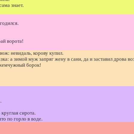
сама знает.
сгодился.
ай ворота!
юж: невидаль, корову купил.
ка: а зимой муж запряг жену в сани, да и заставил дрова воз
 жемчужный борок!
.
 круглая сирота.
то по горло в воде.