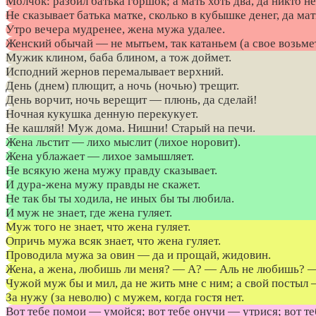
Молчок: разбил батька горшок; а мать хоть два, да никто не
Не сказывает батька матке, сколько в кубышке денег, да мат
Утро вечера мудренее, жена мужа удалее.
Женский обычай — не мытьем, так катаньем (а свое возьмет
Мужик клином, баба блином, а тож доймет.
Исподний жернов перемалывает верхний.
День (днем) плющит, а ночь (ночью) трещит.
День ворчит, ночь верещит — плюнь, да сделай!
Ночная кукушка денную перекукует.
Не кашляй! Муж дома. Нишни! Старый на печи.
Жена льстит — лихо мыслит (лихое норовит).
Жена ублажает — лихое замышляет.
Не всякую жена мужу правду сказывает.
И дура-жена мужу правды не скажет.
Не так бы ты ходила, не иных бы ты любила.
И муж не знает, где жена гуляет.
Муж того не знает, что жена гуляет.
Опричь мужа всяк знает, что жена гуляет.
Проводила мужа за овин — да и прощай, жидовин.
Жена, а жена, любишь ли меня? — А? — Аль не любишь? —
Чужой муж бы и мил, да не жить мне с ним; а свой постыл 
За нужу (за неволю) с мужем, когда гостя нет.
Вот тебе помои — умойся; вот тебе онучи — утрися; вот те