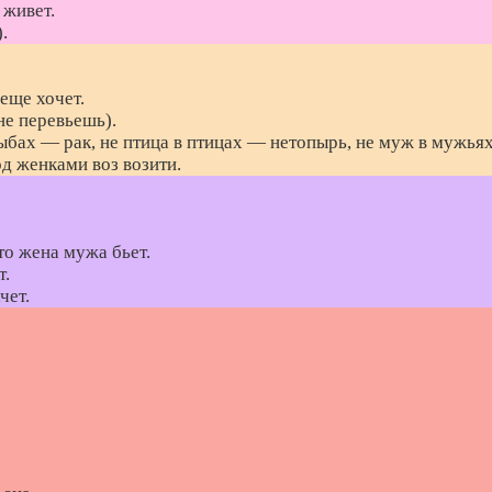
 живет.
.
еще хочет.
не перевьешь).
 рыбах — рак, не птица в птицах — нетопырь, не муж в мужьях
од женками воз возити.
то жена мужа бьет.
т.
чет.