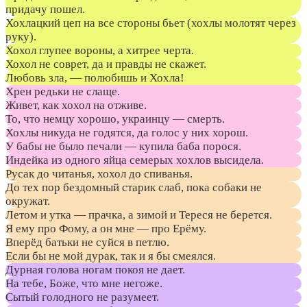
придачу пошел.
Хохлацкий цеп на все стороны бьет (хохлы молотят через
руку).
Хохол глупее вороны, а хитрее черта.
Хохол не соврет, да и правды не скажет.
Любовь зла, — полюбишь и Хохла!
Хрен редьки не слаще.
Живет, как хохол на отживе.
То, что немцу хорошо, украинцу — смерть.
Хохлы никуда не годятся, да голос у них хорош.
У бабы не было печали — купила баба порося.
Индейка из одного яйца семерых хохлов высидела.
Русак до читанья, хохол до спиванья.
До тех пор бездомный старик слаб, пока собаки не
окружат.
Летом и утка — прачка, а зимой и Тереся не берется.
Я ему про Фому, а он мне — про Ерёму.
Вперёд батьки не суйся в петлю.
Если бы не мой дурак, так и я бы смеялся.
Дурная голова ногам покоя не дает.
На тебе, Боже, что мне негоже.
Сытый голодного не разумеет.