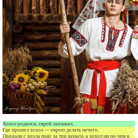
Хохол родился, еврей заплакал.
Где прошел хохол — еврею делать нечего.
Продали с хохла пояс за три деньги, а хохол ни по чем в