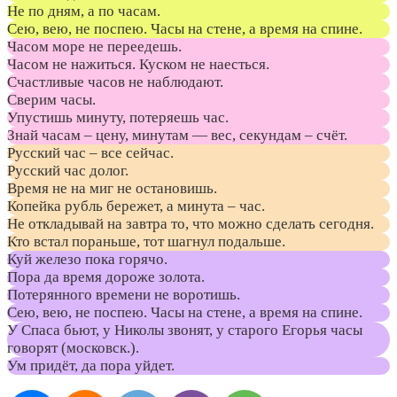
Не по дням, а по часам.
Сею, вею, не поспею. Часы на стене, а время на спине.
Часом море не переедешь.
Часом не нажиться. Куском не наесться.
Счастливые часов не наблюдают.
Сверим часы.
Упустишь минуту, потеряешь час.
Знай часам – цену, минутам — вес, секундам – счёт.
Русский час – все сейчас.
Русский час долог.
Время не на миг не остановишь.
Копейка рубль бережет, а минута – час.
Не откладывай на завтра то, что можно сделать сегодня.
Кто встал пораньше, тот шагнул подальше.
Куй железо пока горячо.
Пора да время дороже золота.
Потерянного времени не воротишь.
Сею, вею, не поспею. Часы на стене, а время на спине.
У Спаса бьют, у Николы звонят, у старого Егорья часы
говорят (московск.).
Ум придёт, да пора уйдет.